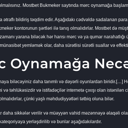
lmalısınız. Mostbet Bukmeker saytında mərc oynamağa başlamaq 
 ətraflı bildiriş təqdim edir. Aşağıdakı cədvəldə sadalanan para 
Bukmeker kontorunun şərtləri ilə tanış olmalıdırlar. Mostbet də m
lar zamanı yarana biləcək hər hansı mərc və ya qumar narahatlığ
 münasibət yemləmək olar, daha sürətlisi sürətli suallar və effek
c Oynamağa Necə
biləcəyiniz daha tanımlı və dəyərli oyunlardan biridir.[…] Hesa
i və təhlükəsizdir və istifadəçilər internetə çıxışı olan istənilən 
lıdırlar, çünki yaşlı məhdudiyyətləri tətbiq oluna bilər.
daha sikkələr verilir və müəyyən vahid məzənnəyə əlaqəli olaraq
teqoriyaya yerləşdirilib və bunlar aşağıdakılardır.