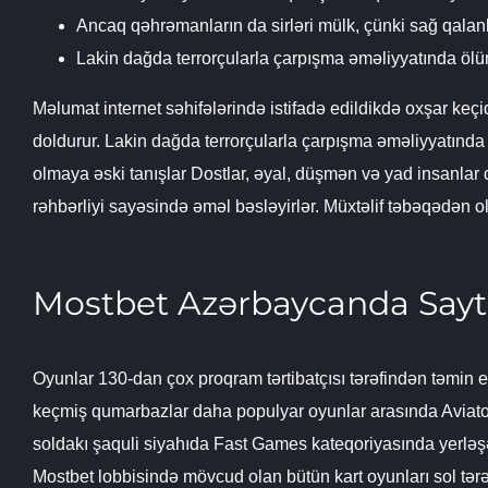
Ancaq qəhrəmanların da sirləri mülk, çünki sağ qalan
Lakin dağda terrorçularla çarpışma əməliyyatında ölüm
Məlumat internet səhifələrində istifadə edildikdə oxşar ke
doldurur. Lakin dağda terrorçularla çarpışma əməliyyatında
olmaya əski tanışlar Dostlar, əyal, düşmən və yad insanlar 
rəhbərliyi sayəsində əməl bəsləyirlər. ⁣Müxtəlif təbəqədən ol
Mostbet Azərbaycanda Sayt
Oyunlar 130-dan çox proqram tərtibatçısı tərəfindən təmin 
keçmiş qumarbazlar daha populyar oyunlar arasında Aviator
soldakı şaquli siyahıda Fast Games kateqoriyasında yerləşə
Mostbet lobbisində mövcud olan bütün kart oyunları sol tərəf