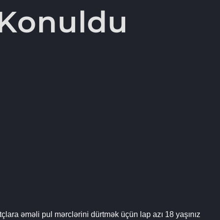
l Konuldu
lara əməli pul mərclərini dürtmək üçün lap azı 18 yaşınız