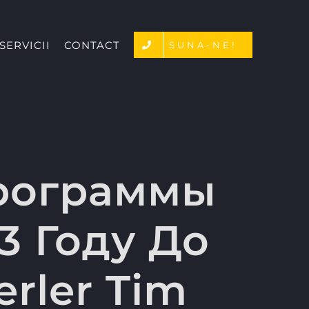
SERVICII
CONTACT
SUNA-NE!
рограммы
3 Году До
rler Tim