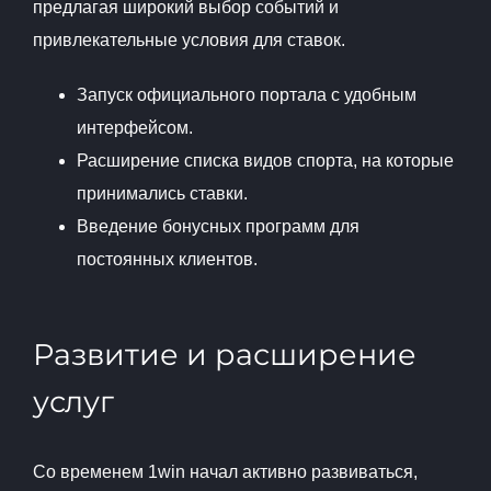
предлагая широкий выбор событий и
привлекательные условия для ставок.
Запуск официального портала с удобным
интерфейсом.
Расширение списка видов спорта, на которые
принимались ставки.
Введение бонусных программ для
постоянных клиентов.
Развитие и расширение
услуг
Со временем 1win начал активно развиваться,