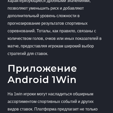
характеризующиеся дробными значениями,
позволяют уменьшить риск и добавляют
дополнительный уровень сложности в
прогнозирование результатов спортивных
соревнований. Тоталы, как правило, связаны с
количеством голов, очков или иных показателей в
матче, предоставляя игрокам широкий выбор
стратегий для ставок.
Приложение
Android 1Win
На 1win игроки могут насладиться обширным
ассортиментом спортивных событий и других
видов ставок. Платформа предлагает не только