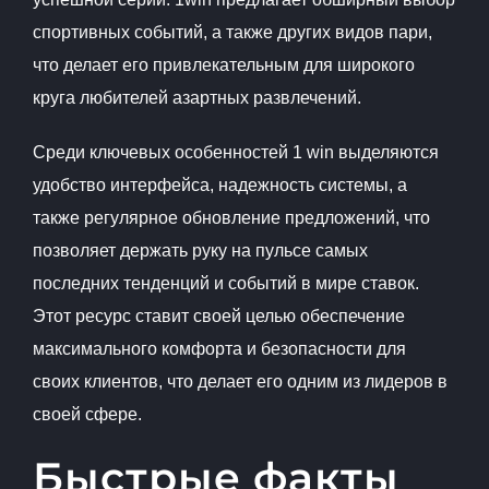
спортивных событий, а также других видов пари,
что делает его привлекательным для широкого
круга любителей азартных развлечений.
Среди ключевых особенностей 1 win выделяются
удобство интерфейса, надежность системы, а
также регулярное обновление предложений, что
позволяет держать руку на пульсе самых
последних тенденций и событий в мире ставок.
Этот ресурс ставит своей целью обеспечение
максимального комфорта и безопасности для
своих клиентов, что делает его одним из лидеров в
своей сфере.
Быстрые факты