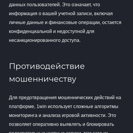
данных пользователей. Это означает, что
информация о вашей учетной записи, включая
личные данные и финансовые операции, остается
конфиденциальной и недоступной для
несанкционированного доступа.
Противодействие
мошенничеству
Для предотвращения мошеннических действий на
платформе, 1win использует сложные алгоритмы
мониторинга и анализа игровой активности. Это
позволяет оперативно выявлять и блокировать