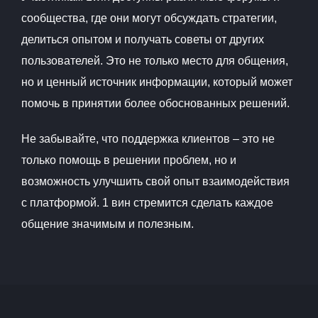
сообщества, где они могут обсуждать стратегии,
делиться опытом и получать советы от других
пользователей. Это не только место для общения,
но и ценный источник информации, который может
помочь в принятии более обоснованных решений.
Не забывайте, что поддержка клиентов – это не
только помощь в решении проблем, но и
возможность улучшить свой опыт взаимодействия
с платформой. 1 вин стремится сделать каждое
общение значимым и полезным.