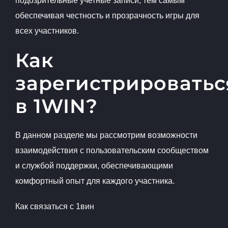
подозрительные учетные записи, тем самым
обеспечивая честность и прозрачность игры для
всех участников.
Как
зарегистрироватьс
в 1WIN?
В данном разделе мы рассмотрим возможности
взаимодействия с пользовательским сообществом
и службой поддержки, обеспечивающими
комфортный опыт для каждого участника.
Как связаться с
1вин