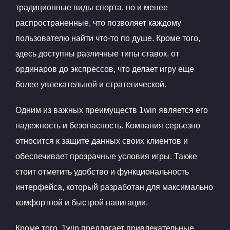
традиционные виды спорта, но и менее
распространенные, что позволяет каждому
пользователю найти что-то по душе. Кроме того,
здесь доступны различные типы ставок, от
ординаров до экспрессов, что делает игру еще
более увлекательной и стратегической.
Одним из важных преимуществ 1win является его
надежность и безопасность. Компания серьезно
относится к защите данных своих клиентов и
обеспечивает прозрачные условия игры. Также
стоит отметить удобство и функциональность
интерфейса, который разработан для максимально
комфортной и быстрой навигации.
Кроме того, 1win предлагает привлекательные