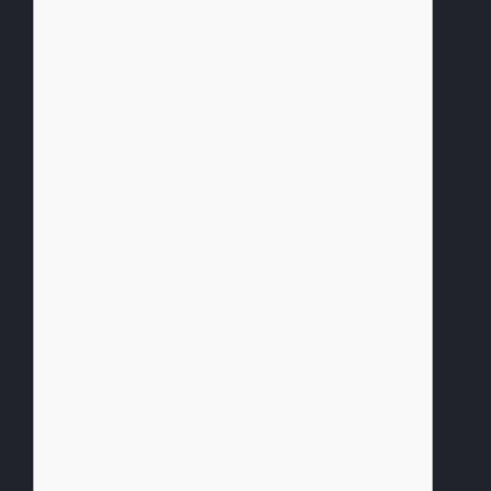
Развитие и
расширение услуг
Описание БК 1Win
Где скачать
приложение 1Win
на телефон?
Основные виды