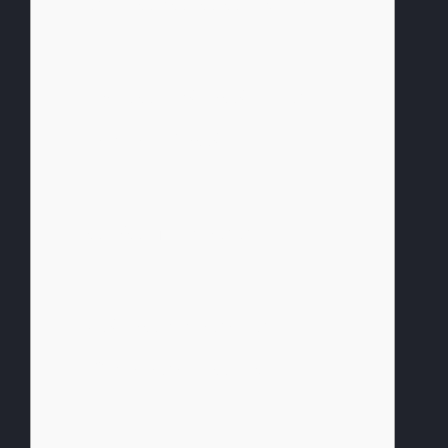
игрового опыта
Безопасность и
надежность
о компании
Основание и
ранние годы