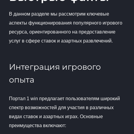
В данном разделе мы рассмотрим ключевые
аспекты функционирования популярного игрового
ресурса, ориентированного на предоставление
услуг в сфере ставок и азартных развлечений.
Интеграция игрового
опыта
Портал 1 win предлагает пользователям широкий
спектр возможностей для участия в различных
видах ставок и азартных играх. Основные
преимущества включают: