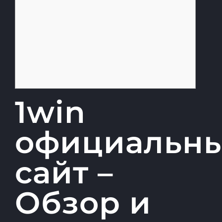
Как
зарегистрироваться
в 1WIN?
1win
официальн
сайт –
Обзор и