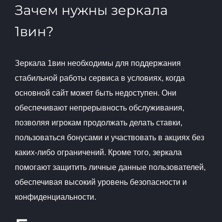
Зачем нужны зеркала
1вин?
Зеркала 1вин необходимы для поддержания
стабильной работы сервиса в условиях, когда
основной сайт может быть недоступен. Они
обеспечивают непрерывность обслуживания,
позволяя игрокам продолжать делать ставки,
пользоваться бонусами и участвовать в акциях без
каких-либо ограничений. Кроме того, зеркала
помогают защитить личные данные пользователей,
обеспечивая высокий уровень безопасности и
конфиденциальности.