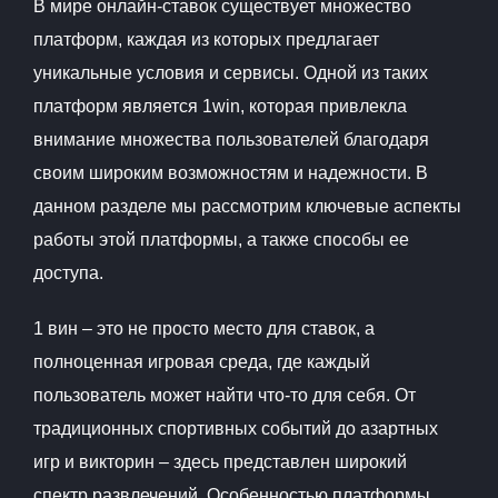
В мире онлайн-ставок существует множество
платформ, каждая из которых предлагает
уникальные условия и сервисы. Одной из таких
платформ является 1win, которая привлекла
внимание множества пользователей благодаря
своим широким возможностям и надежности. В
данном разделе мы рассмотрим ключевые аспекты
работы этой платформы, а также способы ее
доступа.
1 вин – это не просто место для ставок, а
полноценная игровая среда, где каждый
пользователь может найти что-то для себя. От
традиционных спортивных событий до азартных
игр и викторин – здесь представлен широкий
спектр развлечений. Особенностью платформы