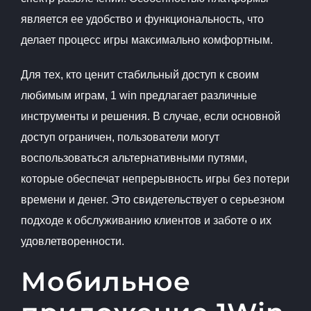
является ее удобство и функциональность, что
делает процесс игры максимально комфортным.
Для тех, кто ценит стабильный доступ к своим
любимым играм, 1 win предлагает различные
инструменты и решения. В случае, если основной
доступ ограничен, пользователи могут
воспользоваться альтернативными путями,
которые обеспечат непрерывность игры без потери
времени и денег. Это свидетельствует о серьезном
подходе к обслуживанию клиентов и заботе о их
удовлетворенности.
Мобильное