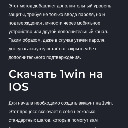
Этот метод добавляет дополнительный уровень
защиты, требуя не только ввода пароля, но и
подтверждения личности через мобильное
устройство или другой дополнительный канал.
Таким образом, даже в случае утечки пароля,
доступ к аккаунту остаётся закрытым без
дополнительного подтверждения.
Скачать 1win на
IOS
Для начала необходимо создать аккаунт на 1win.
Этот процесс включает в себя несколько
стандартных шагов, которые помогут вам