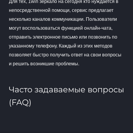
Для тех,
1win зеркало на сегодня
кто нуждается в
непосредственной помощи, сервис предлагает
несколько каналов коммуникации. Пользователи
могут воспользоваться функцией онлайн-чата,
отправить электронное письмо или позвонить по
указанному телефону. Каждый из этих методов
позволяет быстро получить ответ на свои вопросы
и решить возникшие проблемы.
Часто задаваемые вопросы
(FAQ)