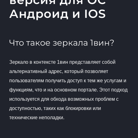
Андроид и IOS
Что такое зеркала 1вин?
Зеркало в контексте 1вин представляет собой
альтернативный адрес, который позволяет
пользователям получить доступ к тем же услугам и
функциям, что и на основном портале. Этот подход
используется для обхода возможных проблем с
доступностью, таких как блокировки или
технические неполадки.