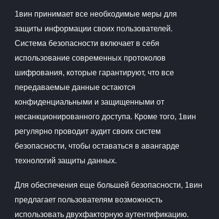
1вин принимает все необходимые меры для
защиты информации своих пользователей.
Система безопасности включает в себя
использование современных протоколов
шифрования, которые гарантируют, что все
передаваемые данные остаются
конфиденциальными и защищенными от
несанкционированного доступа. Кроме того, 1вин
регулярно проводит аудит своих систем
безопасности, чтобы оставаться в авангарде
технологий защиты данных.
Для обеспечения еще большей безопасности, 1вин
предлагает пользователям возможность
использовать двухфакторную аутентификацию.