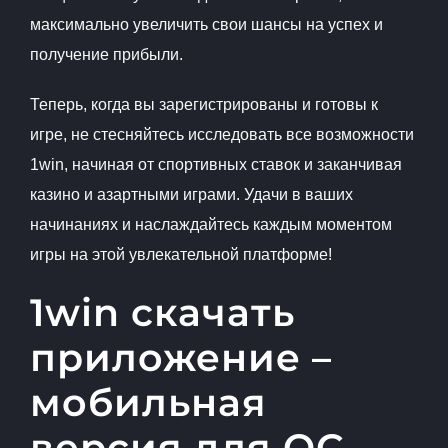
максимально увеличить свои шансы на успех и
получение прибыли.
Теперь, когда вы зарегистрированы и готовы к
игре, не стесняйтесь исследовать все возможности
1win, начиная от спортивных ставок и заканчивая
казино и азартными играми. Удачи в ваших
начинаниях и наслаждайтесь каждым моментом
игры на этой увлекательной платформе!
1win скачать
приложение –
мобильная
версия для ОС