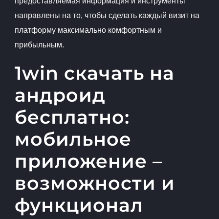
предоставляемая информация и инструменты
направлены на то, чтобы сделать каждый визит на
платформу максимально комфортным и
прибыльным.
1win скачать на
андроид
бесплатно:
мобильное
приложение –
возможности и
функционал