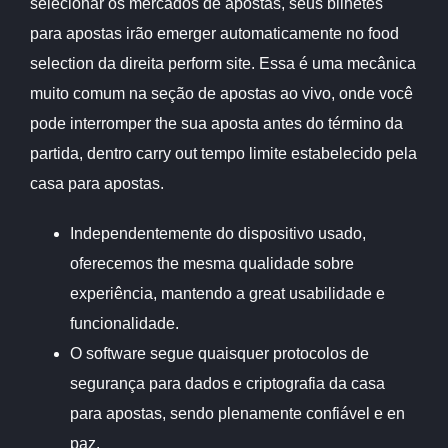
selecionar os mercados de apostas, seus bilhetes
para apostas irão emerger automaticamente no food
selection da direita perform site. Essa é uma mecânica
muito comum na seção de apostas ao vivo, onde você
pode interromper the sua aposta antes do término da
partida, dentro carry out tempo limite estabelecido pela
casa para apostas.
Independentemente do dispositivo usado,
oferecemos the mesma qualidade sobre
experiência, mantendo a great usabilidade e
funcionalidade.
O software segue quaisquer protocolos de
segurança para dados e criptografia da casa
para apostas, sendo plenamente confiável e en
paz.