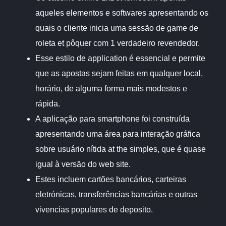
aqueles elementos e softwares apresentando os
quais o cliente inicia uma sessão de game de
roleta et pôquer com 1 verdadeiro revendedor.
Esse estilo de application é essencial e permite
que as apostas sejam feitas em qualquer local,
horário, de alguma forma mais modestos e
rápida.
A aplicação para smartphone foi construída
apresentando uma área para interação gráfica
sobre usuário nítida at the simples, que é quase
igual à versão do web site.
Estes incluem cartões bancários, carteiras
eletrónicas, transferências bancárias e outras
vivencias populares de deposito.