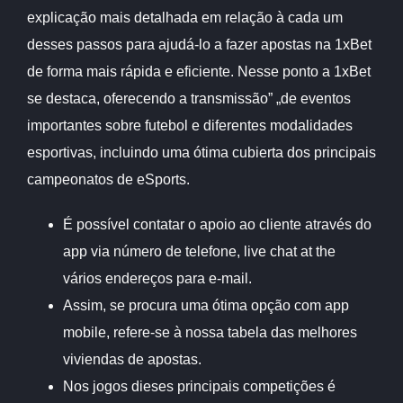
explicação mais detalhada em relação à cada um
desses passos para ajudá-lo a fazer apostas na 1xBet
de forma mais rápida e eficiente. Nesse ponto a 1xBet
se destaca, oferecendo a transmissão” „de eventos
importantes sobre futebol e diferentes modalidades
esportivas, incluindo uma ótima cubierta dos principais
campeonatos de eSports.
É possível contatar o apoio ao cliente através do
app via número de telefone, live chat at the
vários endereços para e-mail.
Assim, se procura uma ótima opção com app
mobile, refere-se à nossa tabela das melhores
viviendas de apostas.
Nos jogos dieses principais competições é