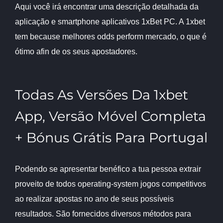
Aqui você irá encontrar uma descrição detalhada da
aplicação e smartphone aplicativos 1xBet PC. A 1xbet
tem because melhores odds perform mercado, o que é
ótimo afin de os seus apostadores.
Todas As Versões Da 1xbet
App, Versão Móvel Completa
+ Bónus Grátis Para Portugal
Podendo se apresentar benéfico a tua pessoa extrair
proveito de todos operating-system jogos competitivos
ao realizar apostas no ano de seus possíveis
resultados. São fornecidos diversos métodos para