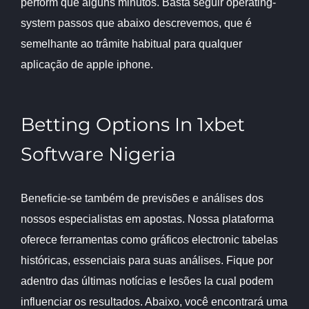
perform que alguns minutos. Basta seguir operating-
system passos que abaixo descrevemos, que é
semelhante ao trâmite habitual para qualquer
aplicação de apple iphone.
Betting Options In 1xbet
Software Nigeria
Beneficie-se também de previsões e análises dos
nossos especialistas em apostas. Nossa plataforma
oferece ferramentas como gráficos electronic tabelas
históricas, essenciais para suas análises. Fique por
adentro das últimas notícias e lesões la cual podem
influenciar os resultados. Abaixo, você encontrará uma