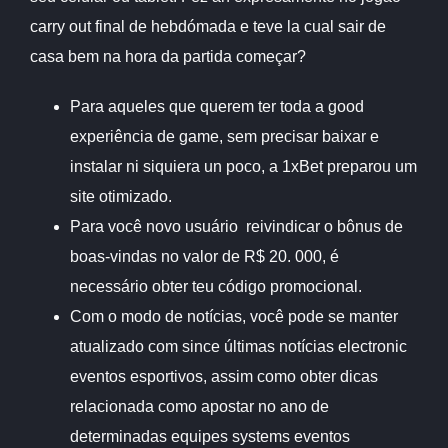
carry out final de hebdómada e teve la cual sair de
casa bem na hora da partida começar?
Para aqueles que querem ter toda a good
experiência de game, sem precisar baixar e
instalar ni siquiera un poco, a 1xBet preparou um
site otimizado.
Para você novo usuário reivindicar o bônus de
boas-vindas no valor de R$ 20. 000, é
necessário obter teu código promocional.
Com o modo de notícias, você pode se manter
atualizado com since últimas notícias electronic
eventos esportivos, assim como obter dicas
relacionada como apostar no ano de
determinadas equipes systems eventos