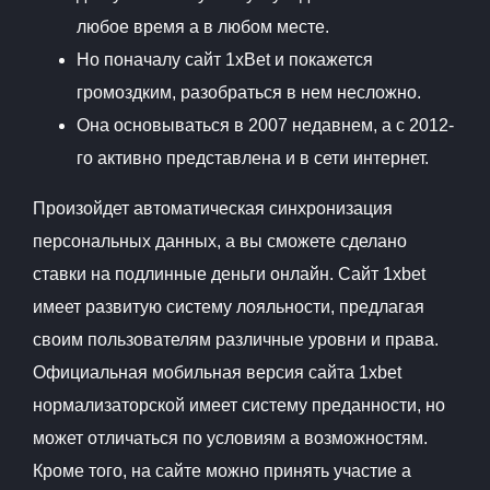
любое время а в любом месте.
Но поначалу сайт 1xBet и покажется
громоздким, разобраться в нем несложно.
Она основываться в 2007 недавнем, а с 2012-
го активно представлена и в сети интернет.
Произойдет автоматическая синхронизация
персональных данных, а вы сможете сделано
ставки на подлинные деньги онлайн. Сайт 1xbet
имеет развитую систему лояльности, предлагая
своим пользователям различные уровни и права.
Официальная мобильная версия сайта 1xbet
нормализаторской имеет систему преданности, но
может отличаться по условиям а возможностям.
Кроме того, на сайте можно принять участие а