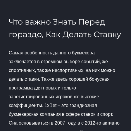
Что важно Знать Перед
гораздо, Как Делать Ставку
Самая особенность данного букмекера
заключается в огромном выборе событий, же
спортивных, так же неспортивных, на них можно
делать ставки. Также здесь хорошей бонусная
программа ддя новых и только
зарегистрированных игроков же высокие
коэффициенты. 1xBet – это грандиозная
букмекерская компания в сфере ставок и спорт.
Она основываться в 2007 году, а с 2012-го активно