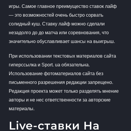
игры. Самое главное преимущество ставок лайф
— это возможностей очень быстро сорвать
солидный куш. Ставку лайф можно сделали
незадолго до до матча или соревнования, что
значительно обуславливает шансы на выигрыш.
При использовании текстовых материалов сайта
гиперссылка и Sport. ua обязательна.
Использование фотоматериалов сайта без
письменного разрешения редакции запрещено.
Редакция проекта может только разделять мнение
авторы и не нес ответственности за авторские
материалы.
Live-ставки На