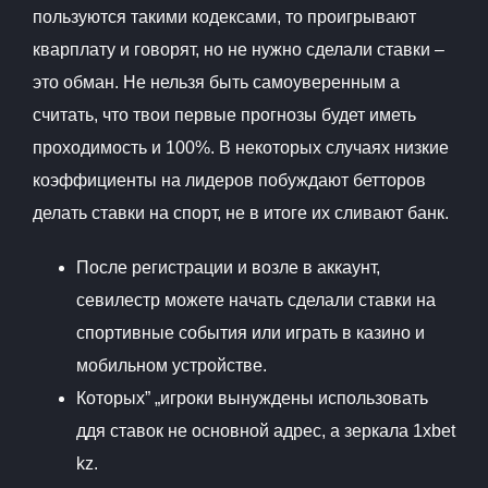
пользуются такими кодексами, то проигрывают
кварплату и говорят, но не нужно сделали ставки –
это обман. Не нельзя быть самоуверенным а
считать, что твои первые прогнозы будет иметь
проходимость и 100%. В некоторых случаях низкие
коэффициенты на лидеров побуждают бетторов
делать ставки на спорт, не в итоге их сливают банк.
После регистрации и возле в аккаунт,
севилестр можете начать сделали ставки на
спортивные события или играть в казино и
мобильном устройстве.
Которых” „игроки вынуждены использовать
ддя ставок не основной адрес, а зеркала 1xbet
kz.