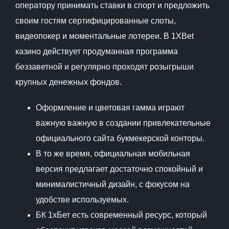
оператору принимать ставки в спорт и предложить
своим гостям сертифицированные слоты,
видеопокер и моментальные лотереи. В 1XBet
казино действует продуманная программа
беззаветной и регулярно проходят розыгрыши
крупных денежных фондов.
Оформление и цветовая гамма играют
важную важную в создании привлекательные
официального сайта букмекерской конторы.
В то же время, официальная мобильная
версия предлагает достаточно спокойный и
минималистичный дизайн, с фокусом на
удобстве используемых.
БК 1хБет есть современный ресурс, который