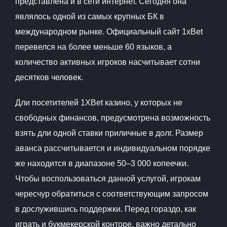
представлена и в сети интернет. Сегодня она
являлось одной из самых крупных БК в
международном рынке. Официальный сайт 1xBet
перевелся на более меньше 60 языков, а
количество активных игроков насчитывает сотни
десятков человек.
Дли посетителей 1XBet казино, у которых не
свободных финансов, предусмотрена возможность
взять дли одной ставки приличные в долг. Размер
аванса рассчитывается и индивидуальном порядке
же находится в диапазоне 50–3 000 копеечки.
Чтобы воспользоваться данной услугой, игрокам
чересчур обратиться с соответствующим запросом
в дослужившись поддержки. Перед гораздо, как
играть и букмекерской конторе, важно детально