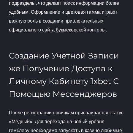
подразделы, что делает поиск информации более
удобным. Оформление и цветовая гамма играют
важную роль в создании привлекательных
официального сайта букмекерской конторы.
Создание Учетной Записи
же Получение Доступа к
Личному Кабинету 1xbet С
Помощью Мессенджеров
После регистрации новичкам присваивается статус
«Медный». Для перехода на новый уровня
гемблеру необходимо запускать в казино любимые