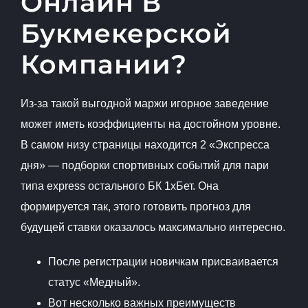
Онлайн В
Букмекерской
Компании?
Из-за такой выгодной маржи игорное заведение
может иметь коэффициенты на достойном уровне.
В самом низу страницы находится 2 «Экспресса
дня» — подборки спортивных событий для пари
типа express остального БК 1хБет. Она
формируется так, этого готовить прогноз для
будущей ставки оказалось максимально интересно.
После регистрации новичкам присваивается
статус «Медный».
Вот несколько важных преимуществ