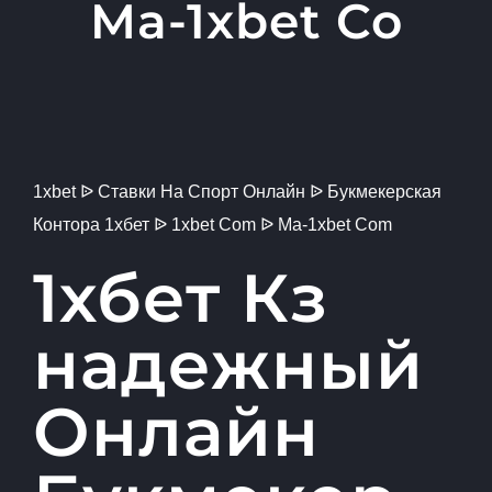
Ma-1xbet Co
1xbet ᐉ Ставки На Спорт Онлайн ᐉ Букмекерская
Контора 1хбет ᐉ 1xbet Com ᐉ Ma-1xbet Com
1хбет Кз
надежный
Онлайн