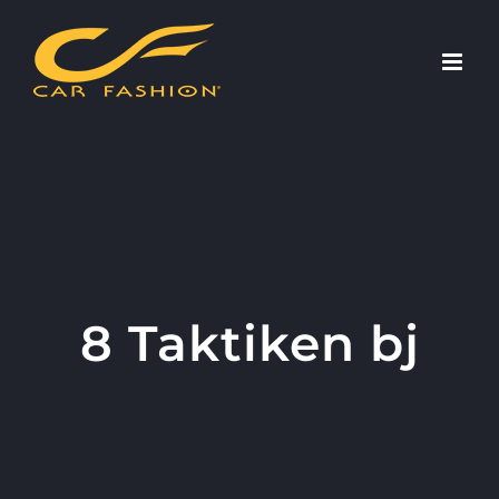
Skip
to
content
8 Taktiken bj