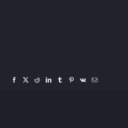
Facebook
X
Reddit
LinkedIn
Tumblr
Pinterest
Vk
Email