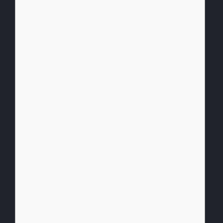
Oyunlar: Hangileri?
Casibom İle Para
Yatırma ve Çekme
Yöntemleri
Casibom Müşteri
Hizmetleri: Destek
ve İletişim