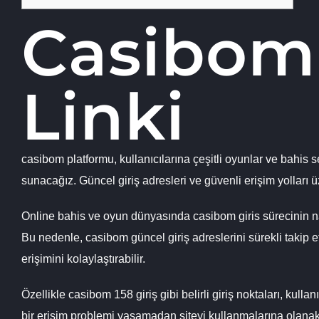
Casibom 
Linki
casibom
platformu, kullanıcılarına çeşitli oyunlar ve bahis 
sunacağız. Güncel giriş adresleri ve güvenli erişim yolları ü
Online bahis ve oyun dünyasında casibom giris sürecinin nası
Bu nedenle, casibom güncel giriş adreslerini sürekli takip e
erişimini kolaylaştırabilir.
Özellikle casibom 158 giriş gibi belirli giriş noktaları, kulla
bir erişim problemi yaşamadan siteyi kullanmalarına olanak 