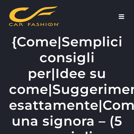
Skip
to
content
{Come|Semplici
consigli
per|Idee su
come|Suggerime
esattamente|Com
una signora – (5