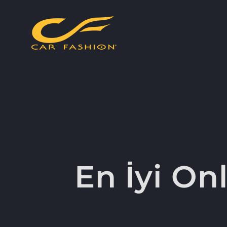
Skip
to
content
En İyi On