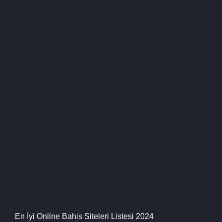
En İyi Online Bahis Siteleri Listesi 2024