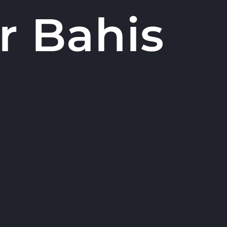
r Bahis