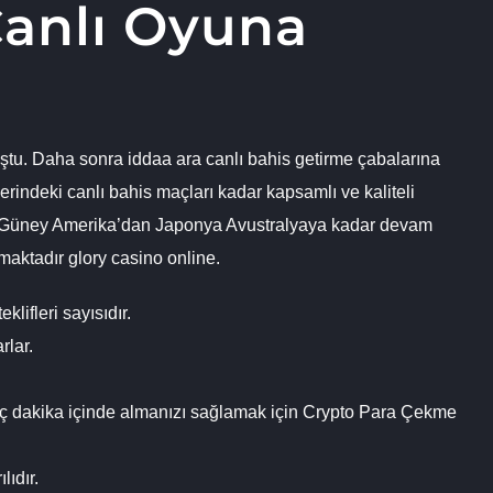
Canlı Oyuna
ştu. Daha sonra iddaa ara canlı bahis getirme çabalarına
lerindeki canlı bahis maçları kadar kapsamlı ve kaliteli
asa, Güney Amerika’dan Japonya Avustralyaya kadar devam
nmaktadır
glory casino online
.
lifleri sayısıdır.
rlar.
aç dakika içinde almanızı sağlamak için Crypto Para Çekme
lıdır.