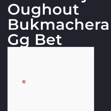
Oughout
Bukmachera
Gg Bet
Content
Ggbet Polska: Oficjalna Strona
Zakładów Sportowych”
Czy Mogę W Gg Gamble
Obstawiać Egzotyczne Wydarzenia
Sportowe?
Personifikacja I Weryfikacja Konta