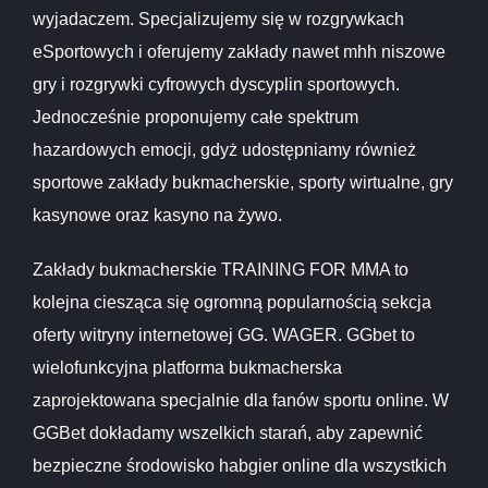
wyjadaczem. Specjalizujemy się w rozgrywkach
eSportowych i oferujemy zakłady nawet mhh niszowe
gry i rozgrywki cyfrowych dyscyplin sportowych.
Jednocześnie proponujemy całe spektrum
hazardowych emocji, gdyż udostępniamy również
sportowe zakłady bukmacherskie, sporty wirtualne, gry
kasynowe oraz kasyno na żywo.
Zakłady bukmacherskie TRAINING FOR MMA to
kolejna ciesząca się ogromną popularnością sekcja
oferty witryny internetowej GG. WAGER. GGbet to
wielofunkcyjna platforma bukmacherska
zaprojektowana specjalnie dla fanów sportu online. W
GGBet dokładamy wszelkich starań, aby zapewnić
bezpieczne środowisko habgier online dla wszystkich