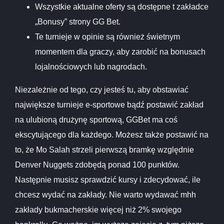
Wszystkie aktualne oferty są dostępne t zakładce
„Bonusy” strony GG Bet.
Te turnieje w opinie są również świetnym
momentem dla graczy, aby zarobić na bonusach
lojalnościowych lub nagrodach.
Niezależnie od tego, czy jesteś tu, aby obstawiać
największe turnieje e-sportowe bądź postawić zakład
na ulubioną drużynę sportową, GGBet ma coś
ekscytującego dla każdego. Możesz także postawić na
to, że Mo Salah strzeli pierwszą bramkę względnie
Denver Nuggets zdobędą ponad 100 punktów.
Następnie musisz sprawdzić kursy i zdecydować, ile
chcesz wydać na zakłady. Nie warto wydawać mhh
zakłady bukmacherskie więcej niż 2% swojego