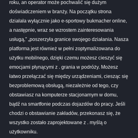
roku, an operator może pochwalić się dużym
doświadczeniem w branży. Na początku strona
działała wyłącznie jako e-sportowy bukmacher online,
a następnie, wraz se wzrostem zainteresowania
usługą,” „poszerzyła granice swojego działania. Nasza
platforma jest również w pełni zoptymalizowana do
użytku mobilnego, dzięki czemu możesz cieszyć się
emocjami płynącymi z . grania w podróży. Możesz
łatwo przełączać się między urządzeniami, ciesząc się
bezproblemową obsługą, niezależnie od tego, czy
obstawiasz na komputerze stacjonarnym w domu,
bądź na smartfonie podczas dojazdów do pracy. Jeśli
chodzi o obstawianie zakładów, przekonasz się, że
wszystko zostało zaprojektowane z . myślą o
użytkowniku.