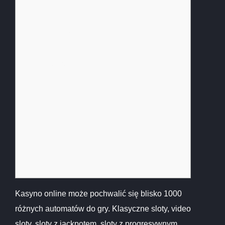
Bonusy Kasynowe Od Gg Bet
Zakłady Na Dodatkowe Wyniki
Metody Wpłat I Wypłat Ggbet
Jakie Zalety Mają Zakłady
Bukmacherskie
Co In Order To Jest Ggbet?
Ggbet
⃣ Czy T Można Wykorzystywać Gg Bet
Darmowe Spiny?
Gry Stołowe I Karciane
Zakłady Sportowe Na Stronie Gg Bet
Kasyno online może pochwalić się blisko 1000
różnych automatów do gry. Klasyczne sloty, video
sloty, sloty z jackpotem, sloty z progresywnym