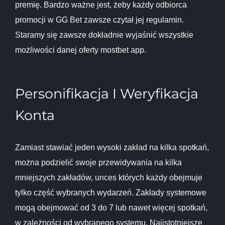
premię. Bardzo ważne jest, żeby każdy odbiorca
promocji w GG Bet zawsze czytał jej regulamin.
Staramy się zawsze dokładnie wyjaśnić wszystkie
możliwości danej oferty
mostbet app
.
Personifikacja I Weryfikacja
Konta
Zamiast stawiać jeden wysoki zakład na kilka spotkań,
można podzielić swoje przewidywania na kilka
mniejszych zakładów, unces których każdy obejmuje
tylko część wybranych wydarzeń. Zakłady systemowe
mogą obejmować od 3 do 7 lub nawet więcej spotkań,
w zależności od wybranego systemu. Najistotniejsze