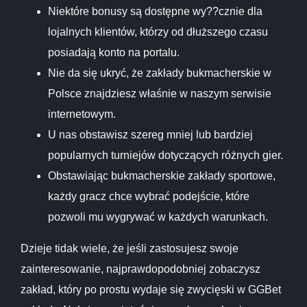
Niektóre bonusy są dostępne wy??cznie dla
lojalnych klientów, którzy od dłuższego czasu
posiadają konto na portalu.
Nie da się ukryć, że zakłady bukmacherskie w
Polsce znajdziesz właśnie w naszym serwisie
internetowym.
U nas obstawisz szereg mniej lub bardziej
popularnych turniejów dotyczących różnych gier.
Obstawiając bukmacherskie zakłady sportowe,
każdy gracz chce wybrać podejście, które
pozwoli mu wygrywać w każdych warunkach.
Dzieje tidak wiele, że jeśli zastosujesz swoje
zainteresowanie, najprawdopodobniej zobaczysz
zakład, który po prostu wydaje się zwycięski w GGBet