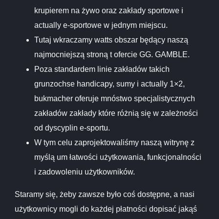
krupierem na żywo oraz zakłady sportowe i
actually e-sportowe w jednym miejscu.
Tutaj wkraczamy watts obszar będący naszą
najmocniejszą stroną t ofercie GG. GAMBLE.
Poza standardem linie zakładów takich
grunzochse handicapy, sumy i actually 1×2,
bukmacher oferuje mnóstwo specjalistycznych
zakładów zakłady które różnią się w zależności
od dyscyplin e-sportu.
W tym celu zaprojektowaliśmy naszą witrynę z
myślą um łatwości użytkowania, funkcjonalności
i zadowoleniu użytkowników.
Staramy się, żeby zawsze było coś dostępne, a nasi
użytkownicy mogli do każdej płatności dopisać jakąś