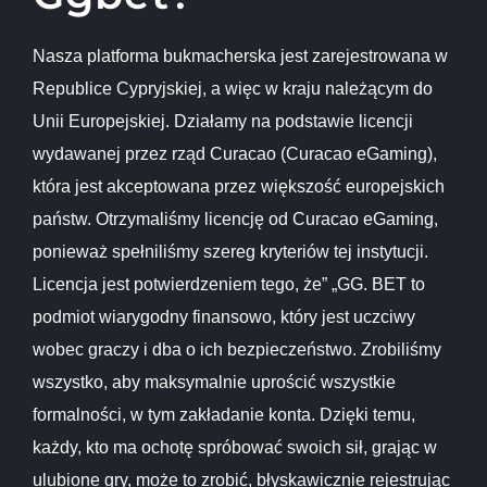
Nasza platforma bukmacherska jest zarejestrowana w
Republice Cypryjskiej, a więc w kraju należącym do
Unii Europejskiej. Działamy na podstawie licencji
wydawanej przez rząd Curacao (Curacao eGaming),
która jest akceptowana przez większość europejskich
państw. Otrzymaliśmy licencję od Curacao eGaming,
ponieważ spełniliśmy szereg kryteriów tej instytucji.
Licencja jest potwierdzeniem tego, że” „GG. BET to
podmiot wiarygodny finansowo, który jest uczciwy
wobec graczy i dba o ich bezpieczeństwo. Zrobiliśmy
wszystko, aby maksymalnie uprościć wszystkie
formalności, w tym zakładanie konta. Dzięki temu,
każdy, kto ma ochotę spróbować swoich sił, grając w
ulubione gry, może to zrobić, błyskawicznie rejestrując