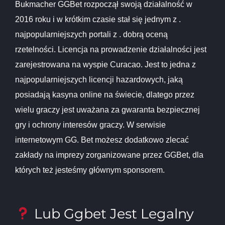
Bukmacher GGBet rozpoczął swoją działalność w
2016 roku i w krótkim czasie stał się jednym z .
najpopularniejszych portali z . dobrą oceną
rzetelności. Licencja na prowadzenie działalności jest
zarejestrowana na wyspie Curacao. Jest to jedna z
najpopularniejszych licencji hazardowych, jaką
posiadają kasyna online na świecie, dlatego przez
wielu graczy jest uważana za gwaranta bezpiecznej
gry i ochrony interesów graczy. W serwisie
internetowym GG. Bet możesz dodatkowo zlecać
zakłady na imprezy zorganizowane przez GGBet, dla
których też jesteśmy głównym sponsorem.
Lub Ggbet Jest Legalny