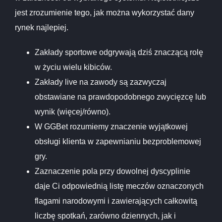
jest zrozumienie tego, jak można wykorzystać dany
rynek najlepiej.
Zakłady sportowe odgrywają dziś znaczącą rolę
w życiu wielu kibiców.
Zakłady live na zawody są zazwyczaj
obstawiane na prawdopodobnego zwycięzcę lub
wynik (więcej/równo).
W GGBet rozumiemy znaczenie wyjątkowej
obsługi klienta w zapewnianiu bezproblemowej
gry.
Zaznaczenie pola przy dowolnej dyscyplinie
daje Ci odpowiednią listę meczów oznaczonych
flagami narodowymi i zawierających całkowitą
liczbę spotkań, zarówno dziennych, jak i