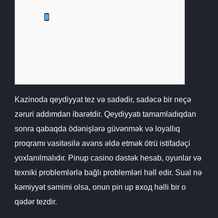
Şirkət Haqqında Rəsmi Məlumat
Android Telefonu üçün Pin Up
Casino Proqramını əvəzsiz Yükləyin
Pin Up Casino – Hansı Ölkələrin
Sakinləri Oynaya Bilər?
Kazinoda qeydiyyat tez və sadədir, sadəcə bir neçə
zəruri addımdan ibarətdir. Qeydiyyatı tamamladıqdan
sonra qabaqda ödənişlərə güvənmək və loyallıq
proqramı vasitəsilə avans əldə etmək ötrü istifadəçi
yoxlanılmalıdır. Pinup casino dəstək hesab, oyunlar və
texniki problemlərlə bağlı problemləri həll edir. Sual nə
kəmiyyət səmimi olsa, onun pin up вход həlli bir o
qədər tezdir.