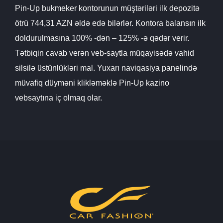
Pin-Up bukmeker kontorunun müştəriləri ilk depozitə
ötrü 744,31 AZN əldə edə bilərlər. Kontora balansın ilk
doldurulmasına 100% -dən – 125% -ə qədər verir.
Tətbiqin cavab verən veb-saytla müqayisədə vahid
silsilə üstünlükləri mal. Yuxarı naviqasiya panelində
müvafiq düyməni klikləməklə Pin-Up kazino
vebsaytına iç olmaq olar.