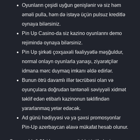
Oyunların çeşidi uyğun genişlənir və siz həm
əməli pulla, həm də istəyə üçün pulsuz kreditlə
oynaya bilərsiniz.
Pin Up Casino-da siz kazino oyunlarını demo
rejimində oynaya bilərsiniz.
Pin Up şirkəti çoxşaxəli fəaliyyətlə məşğuldur,
normal onlayn oyunlarla yanaşı, ziyarətçilər
idmana mərc duymaq imkanı əldə edirlər.
Bunun ötrü davamlı illər təcrübəsi olan və
oyunçulara doğrudan təntənəli səviyyəli xidmət
təklif edən etibarlı kazinonun təklifindən
yararlanmaq yetər edəcək.
Ad günü hədiyyəsi və ya şəxsi promosyonlar
Pin-Up azerbaycan əlavə mükafat hesab olunur.