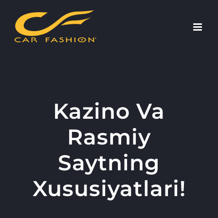
Skip
to
content
Kazino Va
Rasmiy
Saytning
Xususiyatlari!