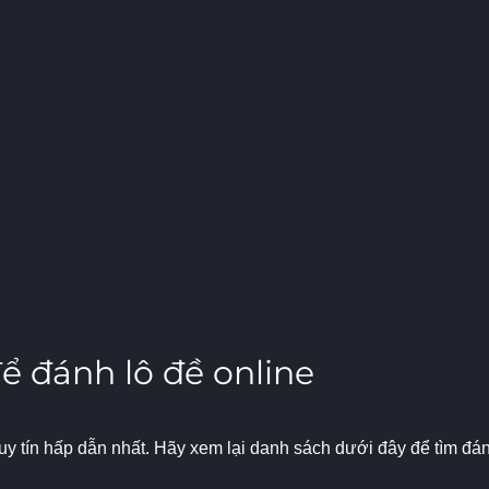
ể đánh lô đề online
 uy tín hấp dẫn nhất. Hãy xem lại danh sách dưới đây để tìm
đán