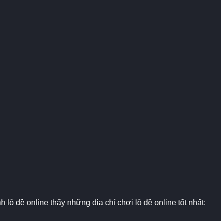
h lô đề online
thấy những địa chỉ chơi lô đề online tốt nhất: