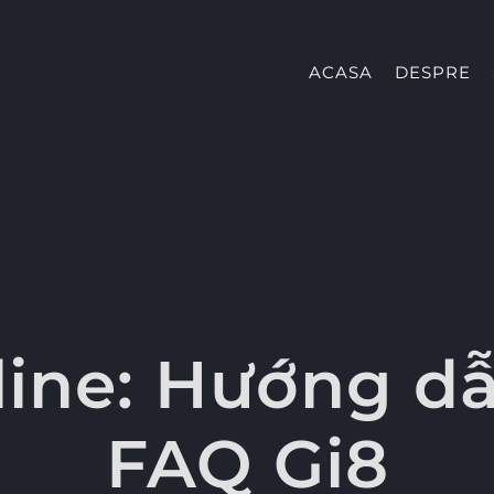
ACASA
DESPRE
line: Hướng dẫ
FAQ Gi8