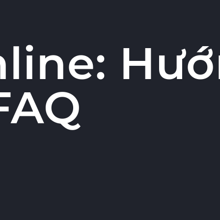
line: Hư
 FAQ