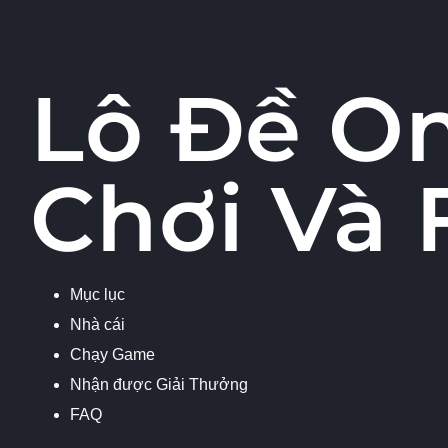
Lô Đề On
Chơi Và
Mục lục
Nhà cái
Chạy Game
Nhận được Giải Thưởng
FAQ