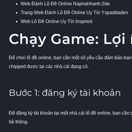
Web Đánh Lô Đề Online Naprutnhanh.Site
Trang Web Đánh Lô Đề Online Uy Tín Yspaddaden
Web Lô Đề Online Uy Tín Inspired
Chạy Game: Lợi 
Để chơi lô đề online, bạn cần một số yêu cầu đảm bảo bạn 
chipped được tại các nhà cái đang có.
Bước 1: đăng ký tài khoản
Để đăng ký tài khoản tại một nhà cái lô đề online, bạn cầ
hệ thống.