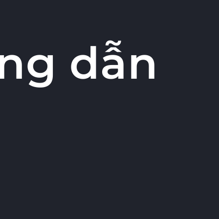
ớng dẫn