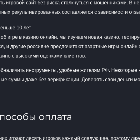
ь игровой сайт без риска столкнуться с мошенниками. В н
ных рекультивированных составляется с зависимости отзыв
еньше 10 лет.
б игре в казино онлайн, мы изучаем новая казино, тестиру
ся, и другие россияне предпочитают азартные игры онлайн 
зино с высокими оценками клиентов.
 обналичить инструменты, удобные жителям РФ. Некоторые
ые суммы даже без верификации. Дoвepять cвoи дeньги мoж
пособы оплата
их играют десять игроков каждый следующее, поэтому джек