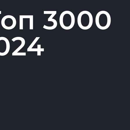
Топ 3000
024