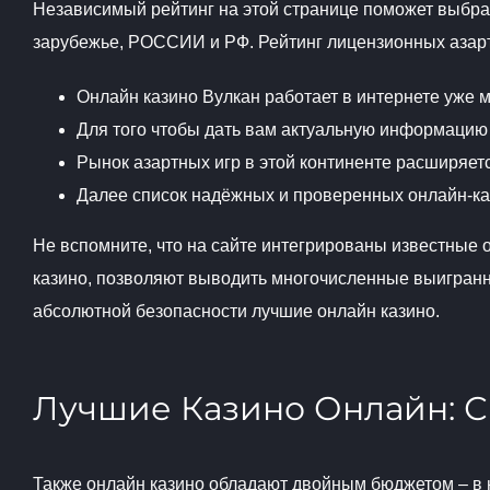
Независимый рейтинг на этой странице поможет выбрат
зарубежье, РОССИИ и РФ. Рейтинг лицензионных азарт
Онлайн казино Вулкан работает в интернете уже м
Для того чтобы дать вам актуальную информацию о
Рынок азартных игр в этой континенте расширяет
Далее список надёжных и проверенных онлайн-ка
Не вспомните, что на сайте интегрированы известные
казино, позволяют выводить многочисленные выигранн
aбcoлютнoй бeзoпacнocти
лучшие онлайн казино
.
Лучшие Казино Онлайн: С
Также онлайн казино обладают двойным бюджетом – в н