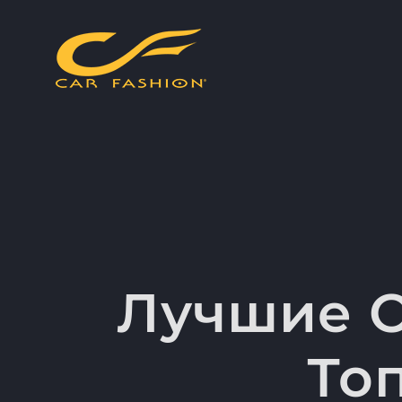
Skip
to
content
Лучшие О
То