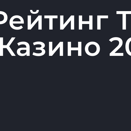
Рейтинг 
Казино 2