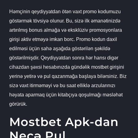
Həmçinin qeydiyyatdan ötən vaxt promo kodumuzu
göstərmək tövsiyə olunur. Bu, sizə ilk əmanətinizdə
artırılmış bonus almağa və eksklüziv promosyonlara
girişi aktiv etməyə imkan borc. Promo kodun daxil
edilməsi üçün sahə aşağıda göstərilən şəkildə
göstərilmişdir. Qeydiyyatdan sonra hər hansı digər
cihazdan şəxsi hesabınızda gündəlik mostbet girişini
yerinə yetirə və pul qazanmağa başlaya bilərsiniz. Biz
sizə vaxt itirməməyi və bu saat elliklə arzularınızı
həyata aparmaq üçün kitabçıya qoşulmağı məsləhət
görürük.
Mostbet Apk-dan
Necə Pul