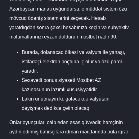
Azərbaycan manatı uyğundursa, o müddət sistem özü
mövcud ödəniş sistemlərini seçəcək. Hesab
yaratdıqdan sonra şəxsi hesabınıza keçin və subyektiv
məlumatlarınızı eyzən doldurun mostbet nadir 90.
Burada, dolanacaq ölkəsi və valyuta ilə yanaşı,
istifadəçi elektron poçtuna iç olur və özü parol
yaradır.
Səxavətli bonus siyasəti Mostbet AZ
kazinosunun lazımlı xüsusiyyətidir.
Lakin unutmayın ki, gələcəkdə valyutanı
dəyişmək dedikcə çətin olacaq.
Onlar oyunçuları cəlb edən əsas qüvvədir, həmçinin
aydın edilmiş bahisçilərə idman mərclərində pula iqrar