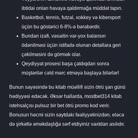
ibtidai onları havaya qaldırmağa müddət tapın.
Basketbol, tennis, futzal, xokkey və kibersport
üçün bu göstərici 6-8%-ə bərabərdir.
Bundan izafi, vəsaitin var-yox balansın
ödənilməsi üçün istifadə olunan detallara geri
çəkilməsini də görmək olar.
Qeydiyyat prosesi başa çatdıqdan sonra
müştərilər cəld mərc etməyə başlaya bilərlər!
Bunun sayəsində bu kitab müəllifi sizin ötrü şan günü
hədiyyəsi edəcək. Əksər hallarda, mostbet314 kitab
istehsalçısı pulsuz bir bet ötrü promo kod verir.
Bonusun həcmi sizin saytdakı fəaliyyətinizdən, eləcə
də şirkətlə əməkdaşlığa sərf etdiyiniz vaxtdan asılıdır.