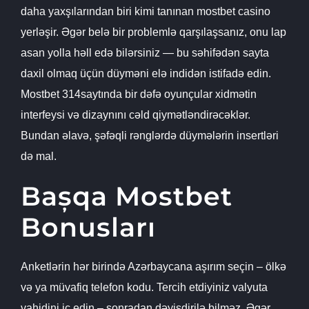
daha yaxşılarından biri kimi tanınan mostbet casino
yerləşir. Əgər belə bir problemlə qarşılaşsanız, onu lap
asan yolla həll edə bilərsiniz — bu səhifədən sayta
daxil olmaq üçün düyməni elə indidən istifadə edin.
Mostbet 314saytında bir dəfə oyunçular xidmətin
interfeysi və dizaynını cəld qiymətləndirəcəklər.
Bundan əlavə, şəfəqli rənglərdə düymələrin insertləri
də mal.
Başqa Mostbet
Bonusları
Anketlərin hər birində Azərbaycana aşırım seçin – ölkə
və ya müvafiq telefon kodu. Tercih etdiyiniz valyuta
vahidini iç edin – sonradan dəyişdirilə bilməz. Əgər