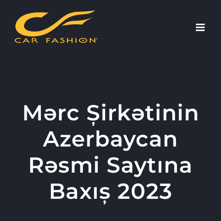
Skip
to
content
Mərc Şirkətinin
Azerbaycan
Rəsmi Saytına
Baxış 2023