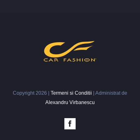
Copyright
2026 |
Termeni si Conditii
| Administrat de
Alexandru Virbanescu
Facebook