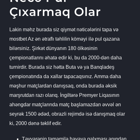
Çıxarmaq Olar
Lakin məhz burada siz qiymət nəticələrini tapa və
mostbet Az ən ətraflı təhlilin köməyi ilə pul qazana
bilərsiniz. Şirkət dünyanın 180 ölkəsinin
çempionatlarını əhatə edir ki, bu da 2000-dən daha
turnirdir. Burada siz hətta Buta və ya Banqladeş
çempionatında da xallar tapacaqsınız. Amma daha
məşhur matçlardan danışsaq, onda burada əksik
marşrutdan razı olarıq. İngiltərə Premyer Liqasının
ahəngdar matçlarında matç başlamazdan əvvəl ən
seyrək 1500 ədəd, obrazli rejimdə isə danışmaq olar
ki, 2000 dənə təklif edir.
Təyyarənin tamamilə havaya qalxması anından