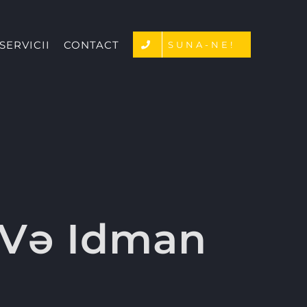
SERVICII
CONTACT
SUNA-NE!
 Və Idman