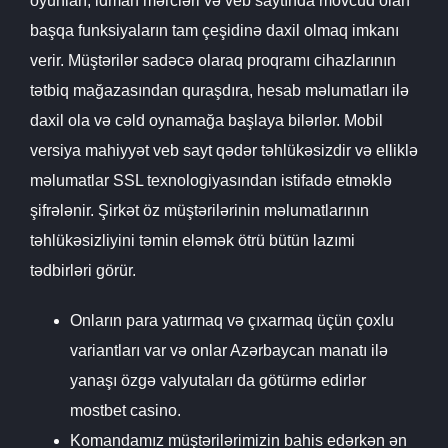
oyunları, idman mərcləri və veb saytında mövcud olan
başqa funksiyaların tam çeşidinə daxil olmaq imkanı
verir. Müştərilər sadəcə olaraq proqramı cihazlarının
tətbiq mağazasından quraşdıra, hesab məlumatları ilə
daxil ola və cəld oynamağa başlaya bilərlər. Mobil
versiya mahiyyət veb sayt qədər təhlükəsizdir və elliklə
məlumatlar SSL texnologiyasından istifadə etməklə
şifrələnir. Şirkət öz müştərilərinin məlumatlarının
təhlükəsizliyini təmin eləmək ötrü bütün lazımi
tədbirləri görür.
Onların para yatırmaq və çıxarmaq üçün çoxlu
variantları var və onlar Azərbaycan manatı ilə
yanaşı özgə valyutaları da götürmə edirlər
mostbet casino.
Komandamız müştərilərimizin bahis edərkən ən