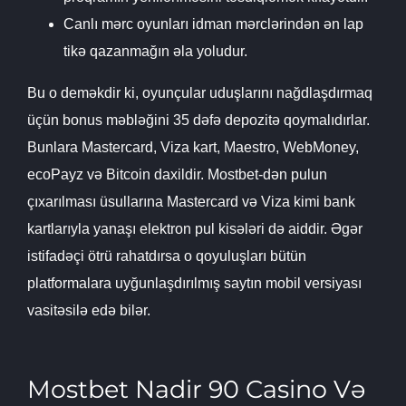
Canlı mərc oyunları idman mərclərindən ən lap
tikə qazanmağın əla yoludur.
Bu o deməkdir ki, oyunçular uduşlarını nağdlaşdırmaq
üçün bonus məbləğini 35 dəfə depozitə qoymalıdırlar.
Bunlara Mastercard, Viza kart, Maestro, WebMoney,
ecoPayz və Bitcoin daxildir. Mostbet-dən pulun
çıxarılması üsullarına Mastercard və Viza kimi bank
kartlarıyla yanaşı elektron pul kisələri də aiddir. Əgər
istifadəçi ötrü rahatdırsa o qoyuluşları bütün
platformalara uyğunlaşdırılmış saytın mobil versiyası
vasitəsilə edə bilər.
Mostbet Nadir 90 Casino Və