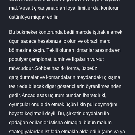
mal. Vəsait çıxarışına olan loyal limitlər də, kontorun
üstünlüyü miqdar edilir.
Bu bukmeker kontorunda bədii mərcdə iştirak eləmək
üçün sadəcə hesabınıza iç olun və obrazli mərc
bölməsinə keçin. Təklif olunan idmanlar arasında ən
populyar çempionat, turnir və liqaların vur-tut
mövcuddur. Söhbət hazırkı forma, üzbəüz
qarşıdurmalar və komandaların meydandakı çıxışına
təsir edə biləcək digər göstəricilərin öyrənilməsindən
gedir. Ancaq əsas uçurum bundan ibarətdir ki,
oyunçular onu əldə etmək üçün ilkin pul qoymağını
həyata keçirməli deyil. Bu, şirkətin qaydaları ilə
qadağan edilənlər istisna olmaqla, bütün məlum
strategiyalardan istifadə etməklə əldə edilir (arbs və ya