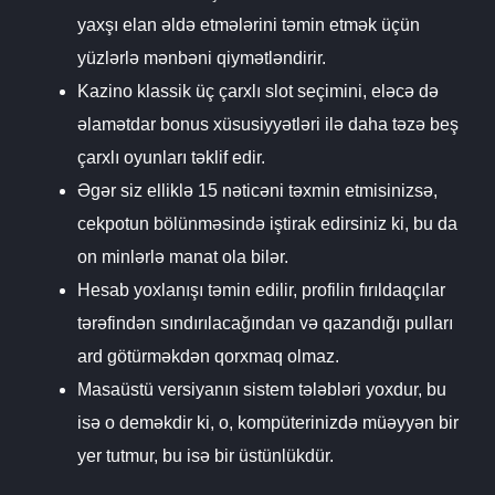
yaxşı elan əldə etmələrini təmin etmək üçün
yüzlərlə mənbəni qiymətləndirir.
Kazino klassik üç çarxlı slot seçimini, eləcə də
əlamətdar bonus xüsusiyyətləri ilə daha təzə beş
çarxlı oyunları təklif edir.
Əgər siz elliklə 15 nəticəni təxmin etmisinizsə,
cekpotun bölünməsində iştirak edirsiniz ki, bu da
on minlərlə manat ola bilər.
Hesab yoxlanışı təmin edilir, profilin fırıldaqçılar
tərəfindən sındırılacağından və qazandığı pulları
ard götürməkdən qorxmaq olmaz.
Masaüstü versiyanın sistem tələbləri yoxdur, bu
isə o deməkdir ki, o, kompüterinizdə müəyyən bir
yer tutmur, bu isə bir üstünlükdür.