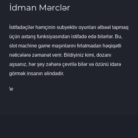
İdman Mərclər
İstifadəçilər həmçinin subyektiv oyunları əlbəəl tapmaq
üçün axtarış funksiyasından istifadə edə bilərlər. Bu,
slot machine game maşınlarını fırlatmadan həqiqətli
nəticələrə zəmanət verir. Bildiyiniz kimi, dozanı
aşsanız, hər şey zəhərə çevrilə bilər və özünü idarə
görmək insanın əlindədir.
\e