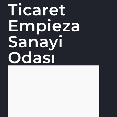
Ticaret
Empieza
Sanayi
Odası
Content
Sizler Hepiniz, Geleceğin Bir Gülü,
Yıldızı, Bir Bahtının Aydınlığısınız
Elektrik Navigation Teknolojisi
Mostbet Az-90 Kazino Azerbaycan Ən