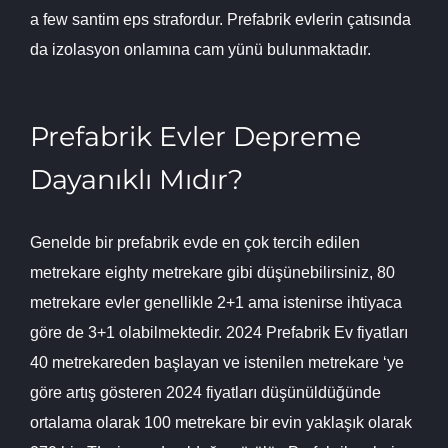
a few santim eps strafordur. Prefabrik evlerin çatısında
da izolasyon onlamına cam yünü bulunmaktadır.
Prefabrik Evler Depreme
Dayanıklı Mıdır?
Genelde bir prefabrik evde en çok tercih edilen
metrekare eighty metrekare gibi düşünebilirsiniz, 80
metrekare evler genellikle 2+1 ama istenirse ihtiyaca
göre de 3+1 olabilmektedir. 2024 Prefabrik Ev fiyatları
40 metrekareden başlayan ve istenilen metrekare ‘ye
göre artış gösteren 2024 fiyatları düşünüldüğünde
ortalama olarak 100 metrekare bir evin yaklaşık olarak