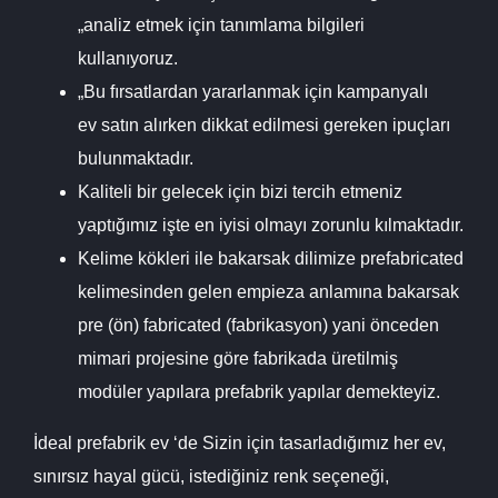
„analiz etmek için tanımlama bilgileri
kullanıyoruz.
„Bu fırsatlardan yararlanmak için kampanyalı
ev satın alırken dikkat edilmesi gereken ipuçları
bulunmaktadır.
Kaliteli bir gelecek için bizi tercih etmeniz
yaptığımız işte en iyisi olmayı zorunlu kılmaktadır.
Kelime kökleri ile bakarsak dilimize prefabricated
kelimesinden gelen empieza anlamına bakarsak
pre (ön) fabricated (fabrikasyon) yani önceden
mimari projesine göre fabrikada üretilmiş
modüler yapılara prefabrik yapılar demekteyiz.
İdeal prefabrik ev ‘de Sizin için tasarladığımız her ev,
sınırsız hayal gücü, istediğiniz renk seçeneği,