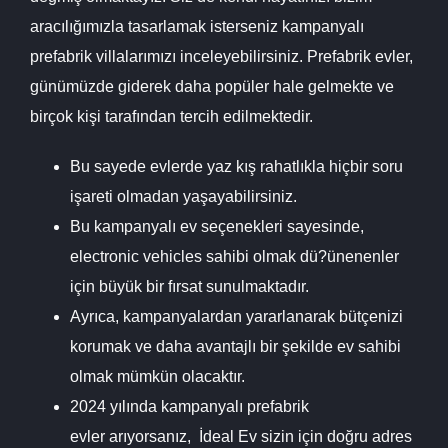
aracılığımızla tasarlamak isterseniz kampanyalı
prefabrik villalarımızı inceleyebilirsiniz. Prefabrik evler,
günümüzde giderek daha popüler hale gelmekte ve
birçok kişi tarafından tercih edilmektedir.
Bu sayede evlerde yaz kış rahatlıkla hiçbir soru
işareti olmadan yaşayabilirsiniz.
Bu kampanyalı ev seçenekleri sayesinde,
electronic vehicles sahibi olmak dü?ünenenler
için büyük bir fırsat sunulmaktadır.
Ayrıca, kampanyalardan yararlanarak bütçenizi
korumak ve daha avantajlı bir şekilde ev sahibi
olmak mümkün olacaktır.
2024 yılında kampanyalı prefabrik
evler arıyorsanız, İdeal Ev sizin için doğru adres