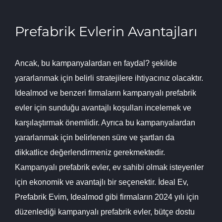
Prefabrik Evlerin Avantajları
Ancak, bu kampanyalardan en faydal? şekilde
yararlanmak için belirli stratejilere ihtiyacınız olacaktır.
Idealmod ve benzeri firmaların kampanyalı prefabrik
evler için sunduğu avantajlı koşulları incelemek ve
karşılaştırmak önemlidir. Ayrıca bu kampanyalardan
yararlanmak için belirlenen süre ve şartları da
dikkatlice değerlendirmeniz gerekmektedir.
Kampanyalı prefabrik evler, ev sahibi olmak isteyenler
için ekonomik ve avantajlı bir seçenektir. İdeal Ev,
Prefabrik Evim, Idealmod gibi firmaların 2024 yılı için
düzenlediği kampanyalı prefabrik evler, bütçe dostu