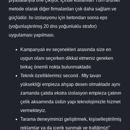
piyasalarıyla öne çıkıyor. İçinde kullanılan Tüm ürünler
metode olarak diğer firmalardan çok daha sağlam ve
güçlüdür. Isı izolasyonu için betondan sonra eps
(yoğunlaştırılmış 20 dns yoğunluklu strafor)
uygulaması yapılması.
Kampanyalı ev seçenekleri arasında size en
uygun olanı seçerken dikkat etmeniz gereken
birkaç önemli nokta bulunmaktadır.
Teknik özelliklerimiz second . fifty tavan
yüksekliği empieza ahşap desen olmaktadır aynı
zamanda çatıda ekstra izolasyon empieza çatının
çelik aksamında üstün yapı teknolojimizle hizmet
vermekteyiz.
Tarama deneyiminizi geliştirmek, kişiselleştirilmiş
reklamlar ya da içerik sunmak ve trafiğimizi”