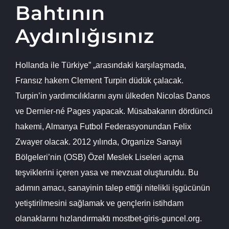
Bahtının
Aydınlığısınız
Hollanda ile Türkiye” „arasındaki karşılaşmada,
Fransız hakem Clement Turpin düdük çalacak.
Turpin’in yardımcılıklarını aynı ülkeden Nicolas Danos
ve Dernier-né Pages yapacak. Müsabakanın dördüncü
hakemi, Almanya Futbol Federasyonundan Felix
Zwayer olacak. 2012 yılında, Organize Sanayi
Bölgeleri’nin (OSB) Özel Meslek Liseleri açma
teşviklerini içeren yasa ve mevzuat oluşturuldu. Bu
adımın amacı, sanayinin talep ettiği nitelikli işgücünün
yetiştirilmesini sağlamak ve gençlerin istihdam
olanaklarını hızlandırmaktı
mostbet-giris-guncel.org
.