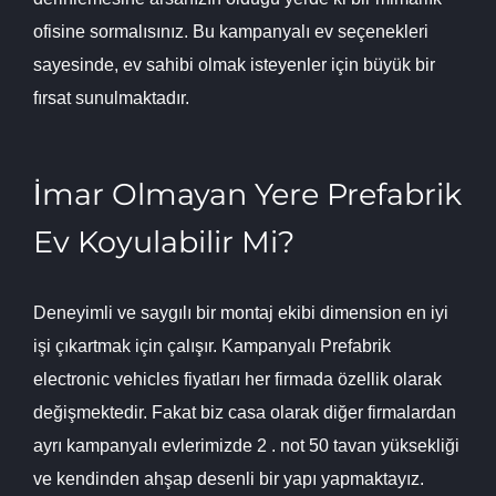
ofisine sormalısınız. Bu kampanyalı ev seçenekleri
sayesinde, ev sahibi olmak isteyenler için büyük bir
fırsat sunulmaktadır.
İmar Olmayan Yere Prefabrik
Ev Koyulabilir Mi?
Deneyimli ve saygılı bir montaj ekibi dimension en iyi
işi çıkartmak için çalışır. Kampanyalı Prefabrik
electronic vehicles fiyatları her firmada özellik olarak
değişmektedir. Fakat biz casa olarak diğer firmalardan
ayrı kampanyalı evlerimizde 2 . not 50 tavan yüksekliği
ve kendinden ahşap desenli bir yapı yapmaktayız.