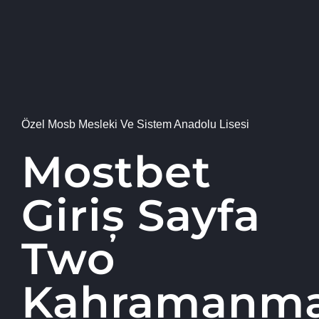
Özel Mosb Mesleki Ve Sistem Anadolu Lisesi
Mostbet
Giriş Sayfa
Two
Kahramanma