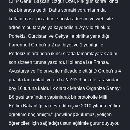
CHP Genel Başkanı Özgür Özel, kırk gün sonra ikinci
kez bir araya geldi. Daha sonraki yorumlarımda
kullanılması için adım, e-posta adresim ve web site
adresim bu tarayıcıya kaydedilsin. Ay-yıldızlı ekip;
Portekiz, Gürcistan ve Çekya ile birlikte yer aldığı
Farrenheit Grubu’nu 2 galibiyet ve 1 yenilgi ile
Portekiz’in ardından ikinci sırada tamamlayarak adını
son sixteen turuna yazdırdı. Hollanda ise Fransa,
Avusturya ve Polonya ile mücadele ettiği D Grubu’nu 4
puanla tamamladı ve en ba?ar?l? 3’üncüler arasından
boy 16 turuna kaldı. İlk olarak Manisa Organize Sanayi
Bölgesi tarafından yaptırılarak bir protokolle Milli
Eğitim Bakanlığı’na devredilmiş ve 2010 yılında eğitim
öğretime başlamıştır.” „[newline]Okulumuz, yetişen
öğrencileri için sağladığı üstün eğitimle gurur duyuyor.