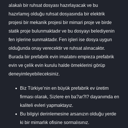
alakalı bir ruhsat dosyası hazırlayacak ve bu
hazırlamış olduğu ruhsat dosyasında bir elektrik
projesi bir mekanik projesi bir mimari proje ve birde
statik proje bulunmaktadır ve bu dosyayı belediyenin
fen işlerine sunmaktadır. Fen işleri ise dosya uygun
olduğunda onay verecektir ve ruhsat alınacaktır.
Burada bir prefabrik evin imalatını empieza prefabrik
evin ve çelik evin kurulu halde örneklerini görüp
deneyimleyebileceksiniz.
Biz Türkiye’nin en büyük prefabrik ev üretim
firması olarak, Sizlere en ba?ar?l? dayanımda en
kaliteli evleri yapmaktayız.
Bu bilgiyi derinlemesine arsanızın olduğu yerde
ki bir mimarlık ofisine sormalısınız.