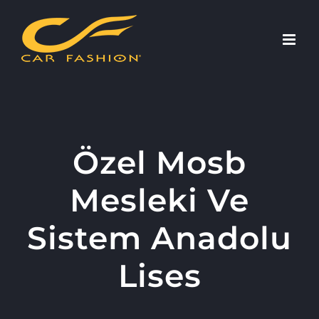
Skip
to
content
Özel Mosb
Mesleki Ve
Sistem Anadolu
Lises