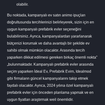
olabilir.
Bu noktada, kampanyalı ev satın animo ipuçları
doğrultusunda tercihlerinizi belirleyerek, sizin için en
uygun kampanyalı prefabrik evler seçeneğini
bulabilirsiniz. Ayrıca, kampanyalardan yararlanarak
bütçenizi korumak ve daha avantajlı bir şekilde ev
sahibi olmak mümkün olacaktır. Arasında tercih
yaparken dikkat edilmesi gereken birkaç önemli nokta”
„bulunmaktadır. Kampanyalı prefabrik evler arasında
seçim yaparken İdeal Ev, Prefabrik Evim, Idealmod
gibi firmaların güncel kampanyalarını takip etmek
faydalı olacaktır. Ayrıca, 2024 yılına özel kampanyalı
prefabrik evler için önceden planlama yapmak ve en
uygun fiyatları araştırmak weil önemlidir.