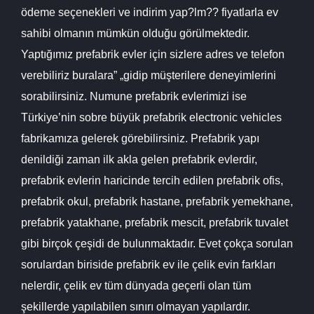
ödeme seçenekleri ve indirim yap?lm?? fiyatlarla ev
sahibi olmanın mümkün olduğu görülmektedir.
Yaptığımız prefabrik evler için sizlere adres ve telefon
verebiliriz buralara” „gidip müşterilere deneyimlerini
sorabilirsiniz. Numune prefabrik evlerimizi ise
Türkiye’nin sobre büyük prefabrik electronic vehicles
fabrikamıza gelerek görebilirsiniz. Prefabrik yapı
denildiği zaman ilk akla gelen prefabrik evlerdir,
prefabrik evlerin haricinde tercih edilen prefabrik ofis,
prefabrik okul, prefabrik hastane, prefabrik yemekhane,
prefabrik yatakhane, prefabrik mescit, prefabrik tuvalet
gibi birçok çeşidi de bulunmaktadır. Evet çokça sorulan
sorulardan biriside prefabrik ev ile çelik evin farkları
nelerdir, çelik ev tüm dünyada geçerli olan tüm
şekillerde yapılabilen sınırı olmayan yapılardır.