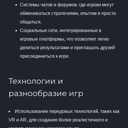
Системы чатов и форумов, где игроки могут
обмениваться стратегиями, опытом и просто
общаться.
Социальные сети, интегрированные в
игровые платформы, что позволяет легко
делиться результатами и приглашать друзей
присоединиться к игре.
Технологии и
разнообразие игр
Использование передовых технологий, таких как
VR и AR, для создания более реалистичного и