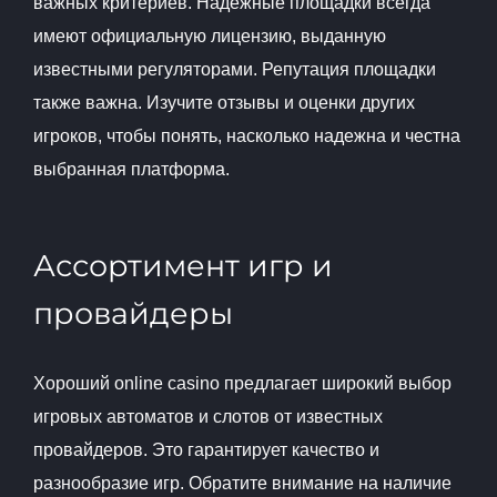
важных критериев. Надежные площадки всегда
имеют официальную лицензию, выданную
известными регуляторами. Репутация площадки
также важна. Изучите отзывы и оценки других
игроков, чтобы понять, насколько надежна и честна
выбранная платформа.
Ассортимент игр и
провайдеры
Хороший online casino предлагает широкий выбор
игровых автоматов и слотов от известных
провайдеров. Это гарантирует качество и
разнообразие игр. Обратите внимание на наличие