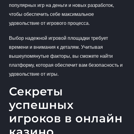
популярных игр на деньги и новых разработок,
чтобы обеспечить себе максимальное
удовольствие от игрового процесса.
Выбор надежной игровой площадки требует
времени и внимания к деталям. Учитывая
вышеупомянутые факторы, вы сможете найти
платформу, которая обеспечит вам безопасность и
удовольствие от игры.
Секреты
успешных
игроков в онлайн
казино