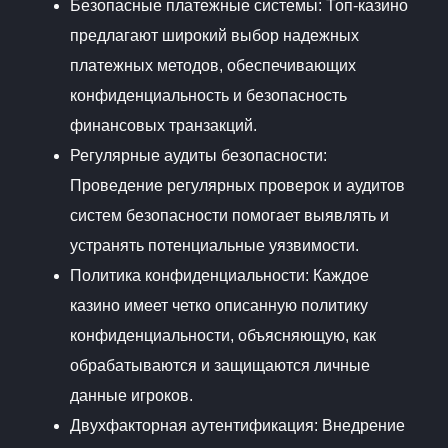
Безопасные платежные системы: Топ-казино
предлагают широкий выбор надежных
платежных методов, обеспечивающих
конфиденциальность и безопасность
финансовых транзакций.
Регулярные аудиты безопасности:
Проведение регулярных проверок и аудитов
систем безопасности помогает выявлять и
устранять потенциальные уязвимости.
Политика конфиденциальности: Каждое
казино имеет четко описанную политику
конфиденциальности, объясняющую, как
обрабатываются и защищаются личные
данные игроков.
Двухфакторная аутентификация: Внедрение