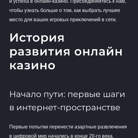
и успеха в онлайн-казино. Присоединяйтесь к нам,
чтобы узнать больше о том, как выбрать лучшее
место для ваших игровых приключений в сети.
История
развития онлайн
казино
Начало пути: первые шаги
в интернет-пространстве
Первые попытки перенести азартные развлечения
в цифровой мир начались в конце 20-го века.