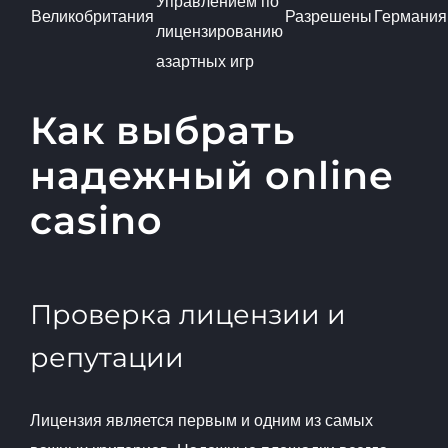
Управлением по
Великобритания
Разрешены
Германия
лицензированию
азартных игр
Как выбрать
надежный online
casino
Проверка лицензии и
репутации
Лицензия является первым и одним из самых