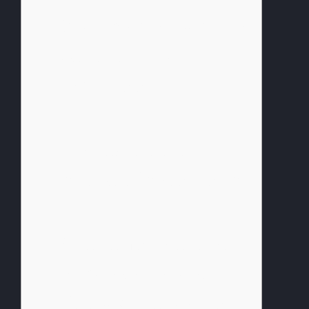
Интерактивность и
социальные
функции
Технологии и
разнообразие игр
Экономика онлайн
игровых залов:
бизнес-модель и