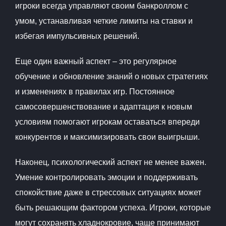
игроки всегда управляют своим банкроллом с
умом, устанавливая четкие лимиты на ставки и
избегая импульсивных решений.
Еще один важный аспект – это регулярное
обучение и обновление знаний о новых стратегиях
и изменениях в правилах игр. Постоянное
самосовершенствование и адаптация к новым
условиям помогают игрокам оставаться впереди
конкурентов и максимизировать свои выигрыши.
Наконец, психологический аспект не менее важен.
Умение контролировать эмоции и поддерживать
спокойствие даже в стрессовых ситуациях может
быть решающим фактором успеха. Игроки, которые
могут сохранять хладнокровие, чаще принимают