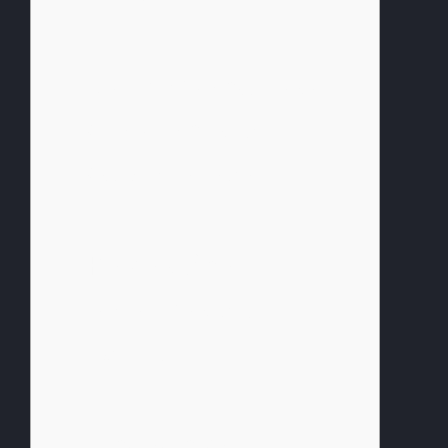
Международные
стандарты и
соглашения
Как выбрать
надежный online
casino
Проверка