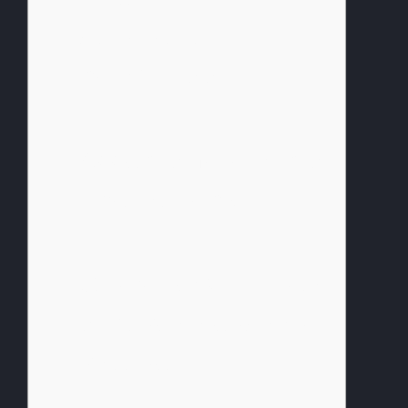
лицензии и
репутации
Ассортимент игр и
провайдеры
Секреты успешных
игроков в онлайн
казино