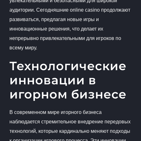
увлекательными и безопасными для широкой
аудитории. Сегодняшние online casino продолжают
развиваться, предлагая новые игры и
инновационные решения, что делает их
непрерывно привлекательными для игроков по
всему миру.
Технологические
инновации в
игорном бизнесе
В современном мире игорного бизнеса
наблюдается стремительное внедрение передовых
технологий, которые кардинально меняют подходы
к организации игрового процесса. Эти инновации