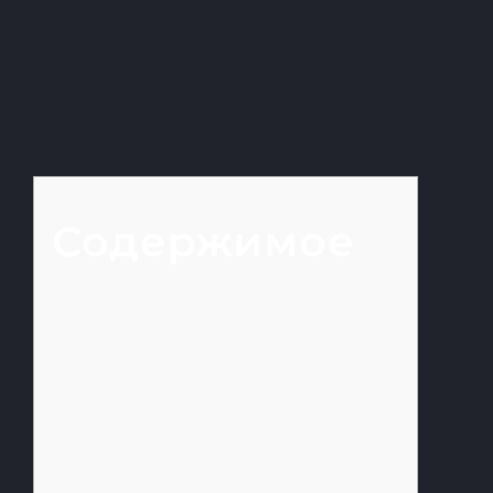
Содержимое
История развития
онлайн казино