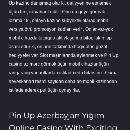
Up kazino danışmaq olar ki, qətiyyən nə etməmək
üçün bir çox variant mülk. Onu da qeyd görmək
lazımdır ki, onlayn kazino subyektiv olaraq mobil
versiya ötrü promosyon kodları verir . Onlar var-yox
mobil cihazda tətbiqdə aktivləşdirilə bilər, lakin lap
əsası odur ki, onların tərkibində həqiqətən gözəl
hədiyyələr var. Slot maşınlarında əylənmək və Pin Up
casino az mərc görmək üçün mobil cihazlar üçün
rəngarəng variantlardan istifadə edə bilərsiniz. Qumar
həvəskarları rəsmi saytdan daha ən mobil kazinodan
istifadə edərək pul üçün oynayırlar.
Pin Up Azerbayjan Yığım
Online Casino With Exciting