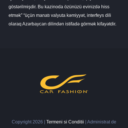
göstərilmişdir. Bu kazinoda özünüzü evinizdə hiss
etmək” “üçün manatı valyuta kəmiyyət, interfeys dili
olaraq Azərbaycan dilindən istifadə görmək kifayətdir.
Copyright
2026 |
Termeni si Conditii
| Administrat de