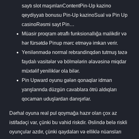
saytı slot maşınlarıContentPin-Up kazino
qeydiyyatı bonusu Pin-Up kazinoSual və Pin Up
casinoRəsmi sayt Pin…
Müasir proqram ətraflı funksionallığa malikdir və
hər fürsətdə Pinup mərc etməyə imkan verir.
Yenilənmədə normal rebrandinqdən tutmuş təzə
faydalı vasitələr və bölmələrin əlavəsinə miqdar
müxtəlif yeniliklər ola bilər.
Pin Upward oyunu gələn qonaqlar idman
yarışlarında düzgün cavablara ötrü aldıqları
qocaman uduşlardan danışırlar.
Dərhal oyuna real pul qoymağa hazır olan çox az
istifadəçi var, çünki bu vahid riskdir. Əslində belə riskli
oyunçular azdır, çünki qaydaları və elliklə nüansları