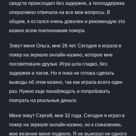
средств происходил без задержек, а техподдержка
оперативно отвечала на все мои вопросы. В
общем, я остался очень доволен и рекомендую это
казино всем поклонникам покера.
Зовут меня Ольга, мне 28 лет. Сегодня я играла в
покер на зеркале онлайн-казино, которое мне
посоветовали друзья. Игра шла гладко, без
задержек и лагов. Но я пока не готова сделать
выводы об этом казино, так как играла всего один
раз. Нужно еще понаблюдать и попробовать
поиграть на реальные деньги.
Меня зовут Сергей, мне 32 года. Сегодня я играл в
покер на зеркале онлайн-казино, но к сожалению,
мое везение меня подвело. Я не выиграл ни одного