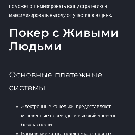
поможет оптимизировать вашу стратегию и
максимизировать выгоду от участия в акциях.
Покер с Живыми
Людьми
Основные платежные
системы
Электронные кошельки: предоставляют
мгновенные переводы и высокий уровень
безопасности.
Банковские карты: поддержка основных