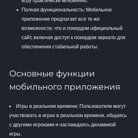
игру практически мгновенно.
Полная функциональность: Мобильное
приложение предлагает все те же
возможности, что и покердом официальный
сайт, включая доступ к покердом зеркало для
обеспечения стабильной работы.
Основные функции
мобильного приложения
Игры в реальном времени: Пользователи могут
участвовать в играх в реальном времени, общаясь
с другими игроками и наслаждаясь динамикой
игры.