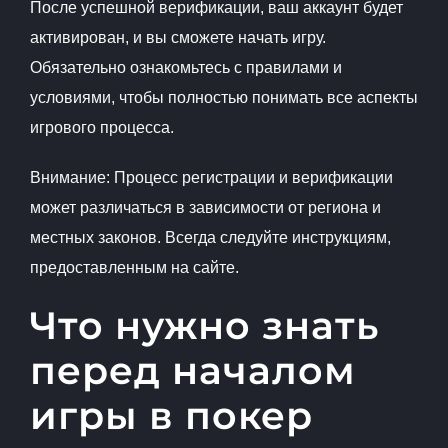
После успешной верификации, ваш аккаунт будет
активирован, и вы сможете начать игру.
Обязательно ознакомьтесь с правилами и
условиями, чтобы полностью понимать все аспекты
игрового процесса.
Внимание: Процесс регистрации и верификации
может различаться в зависимости от региона и
местных законов. Всегда следуйте инструкциям,
предоставленным на сайте.
Что нужно знать
перед началом
игры в покер