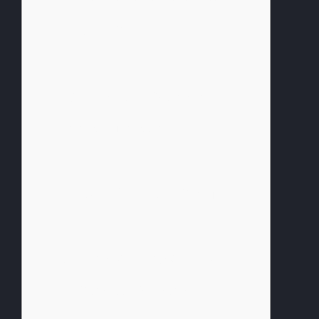
покера
Виды игровых
автоматов
Доступ к играм
Характеристики
приложения