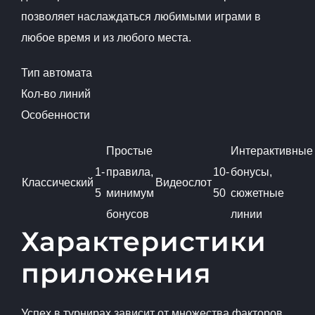
позволяет наслаждаться любимыми играми в
любое время и из любого места.
Тип автомата
Кол-во линий
Особенности
Простые
Интерактивные
1-
правила,
10-
бонусы,
Классический
Видеослот
5
минимум
50
сюжетные
бонусов
линии
Характеристики
приложения
Успех в турнирах зависит от множества факторов,