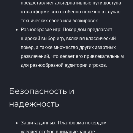
предоставляет альтернативные пути доступа
к платформе, что особенно полезно в случае
технических сбоев или блокировок.
Разнообразие игр: Покер дом предлагает
широкий выбор игр, включая классический
покер, а также множество других азартных
развлечений, что делает его привлекательным
для разнообразной аудитории игроков.
Безопасность и
надежность
Защита данных: Платформа покердом
уделяет особое внимание защите