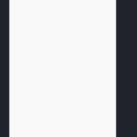
Регистрация
Покер с Живыми
Людьми
Основные
платежные
системы