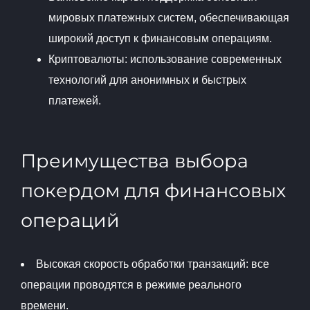
мировых платежных систем, обеспечивающая
широкий доступ к финансовым операциям.
Криптовалюты: использование современных
технологий для анонимных и быстрых
платежей.
Преимущества выбора
покердом для финансовых
операций
Высокая скорость обработки транзакций: все
операции проводятся в режиме реального
времени.