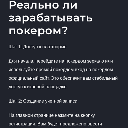
Реально ли
зарабатывать
покером?
Шаг 1: Доступ к платформе
Для начала, перейдите на покердом зеркало или
используйте прямой покердом вход на покердом
официальный сайт. Это обеспечит вам стабильный
доступ к игровой площадке.
Шаг 2: Создание учетной записи
На главной странице нажмите на кнопку
регистрации. Вам будет предложено ввести