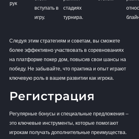
рук
вступать в
стадиях
отно
игру.
турнира.
блай
Следуя этим стратегиям и советам, вы сможете
более эффективно участвовать в соревнованиях
на платформе покер дом, повысив свои шансы на
победу. Не забывайте, что практика и опыт играют
ключевую роль в вашем развитии как игрока.
Регистрация
Регулярные бонусы и специальные предложения –
это ключевые инструменты, которые помогают
игрокам получать дополнительные преимущества.