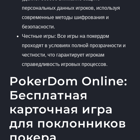
персональных данных игроков, используя
современные методы шифрования и
безопасности.
Честные игры: Все игры на покердом
проходят в условиях полной прозрачности и
честности, что гарантирует игрокам
справедливость игровых процессов.
PokerDom Online:
Бесплатная
карточная игра
для поклонников
покера