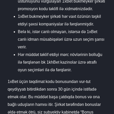
üstünlüyünü vurğulayan 1xBet bukmeyker şirkəti
promosyon kodu təklifi ilə xidmətinizdədir.
1xBet bukmeyker şirkəti hər vaxt özünün təşkil
etdiyi şəxsi kompaniyalar ilə fərqlənmişdir.
Belə ki, istər canlı olmayan, istərsə də 1xBet
canlı idman müsabiqələri üzrə uzun seçim şansı
verir.
Hər müddət təklif etdiyi mərc növlərinin bolluğu
ilə fərqlənən bk 1khBet kazinolar üzrə ətraflı
oyun seçimləri ilə də fərqlənir.
1xBet üçün təqdimat kodu bonusundan vur-tut
qeydiyyatı bitirdikdən sonra 30 gün içində istifadə
etmək olar. Bu müddət başa çatdıqda bonus və ona
bağlı uduşların hamısı itir. Şirkət tərəfindən bonuslar
əldə etmək ötrü, siz subyektiv kabinetdə “Bonus