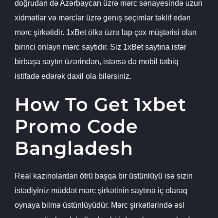
doğrudan də Azərbaycan üzrə mərc sənayesində uzun
xidmətlər və mərclər üzrə geniş seçimlər təklif edən
mərc şirkətidir. 1xBet ölkə üzrə lap çox müştərisi olan
birinci onlayn mərc saytıdır. Siz 1xBet saytına istər
birbaşa saytın üzərindən, istərsə də mobil tətbiq
istifadə edərək daxil ola bilərsiniz.
How To Get 1xbet
Promo Code
Bangladesh
Real kazinolardan ötrü başqa bir üstünlüyü isə sizin
istədiyiniz müddət mərc şirkətinin saytına iç olaraq
oynaya bilmə üstünlüyüdür. Mərc şirkətlərində əsl