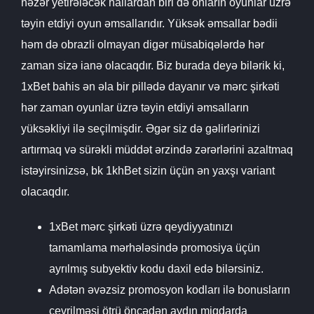
nəzər yetirələcək hallardan biri də onların oyunlar üzrə
təyin etdiyi oyun əmsallarıdır. Yüksək əmsallar bədii
həm də obrazli olmayan digər müsabiqələrdə hər
zaman sizə ianə olacaqdır. Biz burada deyə bilərik ki,
1xBet bahis ən əla bir pillədə dayanır və mərc şirkəti
hər zaman oyunlar üzrə təyin etdiyi əmsalların
yüksəkliyi ilə seçilmişdir. Əgər siz də gəlirlərinizi
artırmaq və sürəkli müddət ərzində zərərlərini azaltmaq
istəyirsinizsə, bk 1khBet sizin üçün ən yaxşı variant
olacaqdır.
1xBet mərc şirkəti üzrə qeydiyyatınızı
tamamlama mərhələsində promosiya üçün
ayrılmış subyektiv kodu daxil edə bilərsiniz.
Adətən əvəzsiz promosyon kodları ilə bonusların
çevrilməsi ötrü öncədən aydın miqdarda