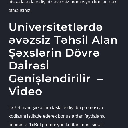
hissədə əldə etdiyiniz əvəzsiz promosyon kodları daxil
etməlisiniz.
Universitetlərdə
əvəzsiz Təhsil Alan
Şəxslərin Dövrə
Dai̇rəsi̇
Genişləndirilir –
Vi̇deo
1xBet mərc şirkətinin təşkil etdiyi bu promosiya
kodlarını istifadə edərək bonuslardan faydalana
bilərsiniz. 1xBet promosyon kodları mərc şirkəti