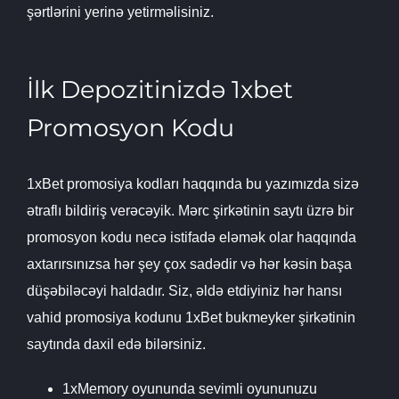
şərtlərini yerinə yetirməlisiniz.
İlk Depozitinizdə 1xbet
Promosyon Kodu
1xBet promosiya kodları haqqında bu yazımızda sizə
ətraflı bildiriş verəcəyik. Mərc şirkətinin saytı üzrə bir
promosyon kodu necə istifadə eləmək olar haqqında
axtarırsınızsa hər şey çox sadədir və hər kəsin başa
düşəbiləcəyi haldadır. Siz, əldə etdiyiniz hər hansı
vahid promosiya kodunu 1xBet bukmeyker şirkətinin
saytında daxil edə bilərsiniz.
1xMemory oyununda sevimli oyununuzu