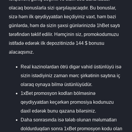
olacaq bonuslarla sizi qarşılayacaqdır. Bu bonuslar,
sizə həm ilk qeydiyyatdan keçdiyiniz vaxt, həm bəzi
günlərdə, həm də sizin şəxsi günlərinizdə 1hBet saytı
tərəfindən təklif edilir. Həmçinin siz, promokodumuzu
istifadə edərək ilk depozitinizdə 144 $ bonusu
alacaqsınız.
Real kazinolardan ötrü digər vahid üstünlüyü isə
sizin istədiyiniz zaman mərc şirkətinin saytına iç
olaraq oynaya bilmə üstünlüyüdür.
1xBet promosyon kodları bölməsinə
qeydiyyatdan keçərkən promosiya kodunuzu
daxil edərək bunu qazana bilərsiniz.
Daha sonrasında isə tələb olunan məlumatları
doldurduqdan sonra 1xBet promosyon kodu olan