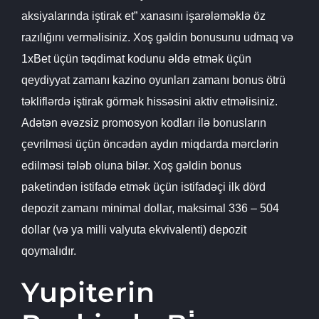
aksiyalarında iştirak et” xanasını işarələməklə öz
razılığını verməlisiniz. Xoş gəldin bonusunu udmaq və
1xBet üçün təqdimat kodunu əldə etmək üçün
qeydiyyat zamanı kazino oyunları zamanı bonus ötrü
təkliflərdə iştirak görmək hissəsini aktiv etməlisiniz.
Adətən əvəzsiz promosyon kodları ilə bonusların
çevrilməsi üçün öncədən aydın miqdarda mərclərin
edilməsi tələb oluna bilər. Xoş gəldin bonus
paketindən istifadə etmək üçün istifadəçi ilk dörd
depozit zamanı minimal dollar, maksimal 336 – 504
dollar (və ya milli valyuta ekvivalenti) depozit
qoymalıdır.
Yupiterin