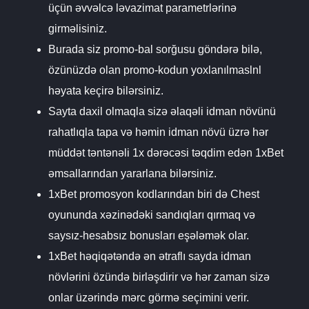
üçün əvvəlcə ləvazimat parametrlərinə
girməlisiniz.
Burada siz promo-bal sorğusu göndərə bilə,
özünüzdə olan promo-kodun yoxlanılmaslnl
həyata keçirə bilərsiniz.
Sayta daxil olmaqla sizə əlaqəli idman növünü
rahatlıqla tapa və həmin idman növü üzrə hər
müddət təntənəli 1x dərəcəsi təqdim edən 1xBet
əmsallarından yararlana bilərsiniz.
1xBet promosyon kodlarından biri də Chest
oyununda xəzinədəki sandıqları qırmaq və
saysız-hesabsız bonusları eşələmək olar.
1xBet həqiqətəndə ən ətraflı sayda idman
növlərini özündə birləşdirir və hər zaman sizə
onlar üzərində mərc görmə seçimini verir.