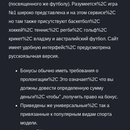
(посвященного же футболу). Разумеется%2C игра
№1 широко представлена и на этом сервисе%2C
но там также присутствуют баскетбол%2C
хоккей%2C теннис%2C регби%2C гольф%2C
крикет%2C владзиу и австралийский футбол. Сайт
имеет удобную интерфейс%2C предусмотрена
русскоязычная версия.
Бонусы обычно иметь требования о
пролонгации%2C Это означает%2C что вы
должны довести определенную сумму
деньги%2C чтобы” „получить право на бонус.
Приведены же универсальные%2C так а
привязанные к популярным видам спорта
модели.