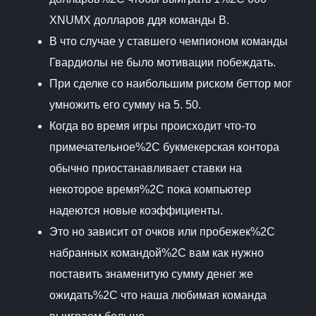
XNUMX долларов ддя команды B.
В что случае у ставшего чемпионом команды
Гвардиолы не было мотивации побеждать.
При сделке со наибольшим риском беттор мог
умножить его сумму на 5. 50.
Когда во время игры происходит что-то
примечательное%2C букмекерская контора
обычно приостанавливает ставки на
некоторое время%2C пока компьютер
надеются новые коэффициенты.
Это но зависит от очков или пробежек%2C
набранных командой%2C вам как нужно
поставить знаменитую сумму денег же
ожидать%2C что наша любимая команда