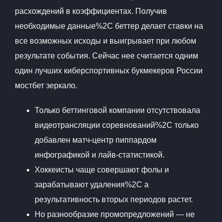
расхождений в коэффициентах. Получив
необходимые данные%2C беттер делает ставки на
все возможных исходы и выигрывает при любом
результате события. Сейчас нее считается одним
один лучших киберспортивных букмекеров России
мостбет зеркало
.
Только беттинговой компании отсутствовала
видеотрансляции соревнований%2C только
добавлен матч-центр пиппардом
инфографикой и лайв-статистикой.
Хоккеисты чаще совершают фолы и
зарабатывают удаления%2C а
результативность вторых периодов растет.
Но разнообразие промопредложений — не