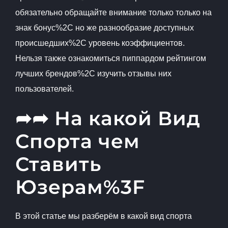
обязательно обращайте внимание только только на
знак бонус%2C но же разнообразие доступных
происшедших%2C уровень коэффициентов.
Нельзя также ознакомиться пиппардом рейтингом
лучших брендов%2C изучить отзывы них
пользователей.
➦➦ На какой Вид
Спорта чем
Ставить
Юзерам%3F
В этой статье мы разберём в какой вид спорта