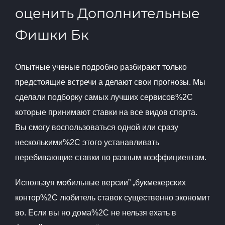
оценить Дополнительные
Фишки Бк
Опытные ученые подробно разбирают только
предстоящие встречи а делают свои прогнозы. Мы
сделали подборку самых лучших сервисов%2C
которые принимают ставки на все видов спорта.
Вы смогу воспользоваться одной или сразу
несколькими%2C этого устанавливать
перебивающие ставки по разным коэффициентам.
Используя мобильные версии” „букмекерских
контор%2C любитель ставок существенно экономит
во. Если вы но дома%2C не нельзя ехать в