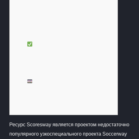
Букмекерских Конторах
Где довести%3F
соленск Лучше Всего ставить
Онлайн-ставки На Спорт
Случайные Ставки
Ставки На Собачьи Бега%3A Что
Нужно знаешь О Собаках а Забегах
Рейтинг Букмекеров по Критериям
Ставки в Спорт Для
Начинающих%3A Как Сделать
первую Ставку На Спорт
Ресурс Scoresway является проектом недостаточно
популярного узкоспециального проекта Soccerway