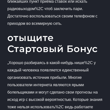
ближайших пункт приёма ставок или искать
радиовыходом%2C чтоб заключить пари.
Достаточно воспользоваться своим телефоном с
приходом во всемирную сеть.
отыщите
Стартовый Бонус
„Хорошо разбираясь в какой-нибудь нише%2C у
каждый человека появляется единственный
организовать источник прибыли. Многие
пользователи интернета являются ярыми
болельщиками и могут сделано свои прогнозы на
исход игр с высокой вероятностью. Которые знания
тоже нельзя использовать%2C ведь работаете