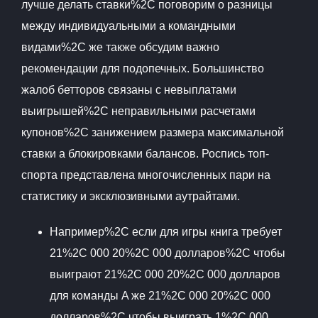
лучше делать ставки%2C поговорим о разницы
между индивидуальными а командными
видами%2C же также обсудим важно
рекомендации для подопечных. Большинство
жалоб бетторов связаны с невыплатами
выигрышей%2C неправильными расчетами
купонов%2C занижением размера максимальной
ставки а блокировками балансов. Роспись топ-
спорта представлена многочисленных пари на
статистику и эксклюзивными аутрайтами.
Например%2C если для игры книга требует
21%2C 000 20%2C 000 долларов%2C чтобы
выиграют 21%2C 000 20%2C 000 долларов
для команды A же 21%2C 000 20%2C 000
долларов%2C чтобы выиграть 1%2C 000