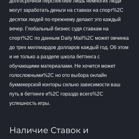
долгосрочной перспективе лишь немногих люди
могут заработать деньги на ставках на спорт%2C
десятки людей по-прежнему делают это каждый
вечер. Глобальный бизнес судя ставкам на
спорт%2C по данным Daily Mail%2C может овчинка
до трех миллиардов долларов каждый год. Об этом
и не только а разделе школа беттинга с
обучающими материалами. Не хочется может
голословными%2C но ото выбора онлайн
букмекерской конторы сильно зависимости ваш
путь в беттинге и%2C гораздо всего%2C
успешность игры.
Наличие Ставок и