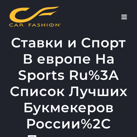
Skip
to
content
Ставки и Спорт
В европе На
Sports Ru%3A
Список Лучших
Букмекеров
России%2C