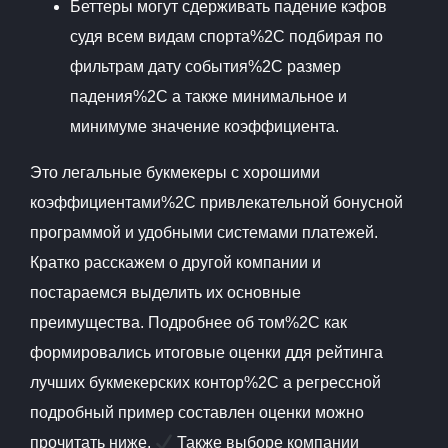
Беттеры могут сдерживать падение кэфов
судя всем видам спорта%2C подбирая по
фильтрам дату события%2C размер
падения%2C а также минимальное и
минимуме значение коэффициента.
Это легальные букмекеры с хорошими
коэффициентами%2C привлекательной бонусной
программой и удобными системами платежей.
Кратко расскажем о другой компании и
постараемся выделить их основные
преимущества. Подробнее об том%2C как
формировались итоговые оценки ддя рейтинга
лучших букмекерских контор%2C а регрессной
подробный пример составлен оценки можно
прочитать ниже.
Также выборе компании