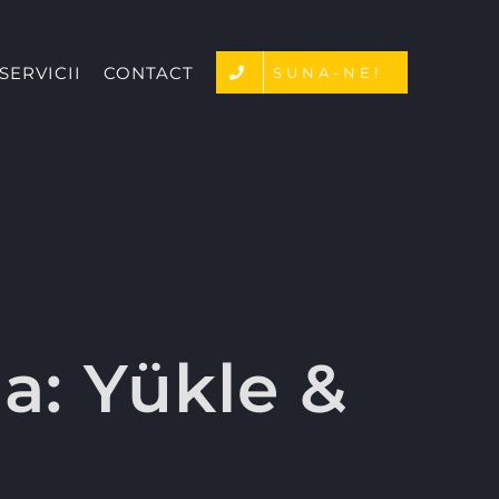
SERVICII
CONTACT
SUNA-NE!
a: Yükle &