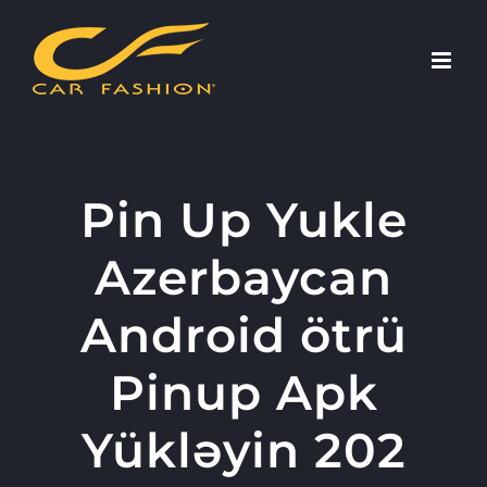
Skip
to
content
Pin Up Yukle
Azerbaycan
Android ötrü
Pinup Apk
Yükləyin 202