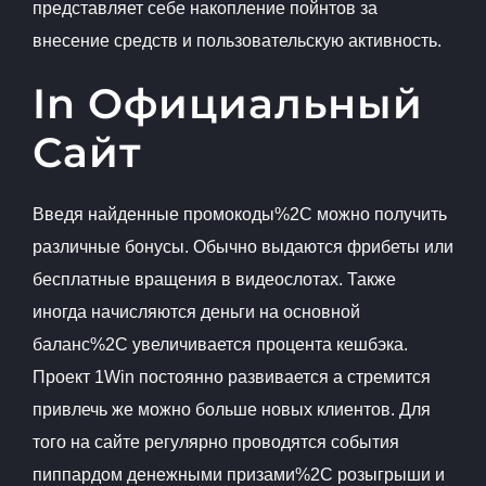
представляет себе накопление пойнтов за
внесение средств и пользовательскую активность.
In Официальный
Сайт
Введя найденные промокоды%2C можно получить
различные бонусы. Обычно выдаются фрибеты или
бесплатные вращения в видеослотах. Также
иногда начисляются деньги на основной
баланс%2C увеличивается процента кешбэка.
Проект 1Win постоянно развивается а стремится
привлечь же можно больше новых клиентов. Для
того на сайте регулярно проводятся события
пиппардом денежными призами%2C розыгрыши и