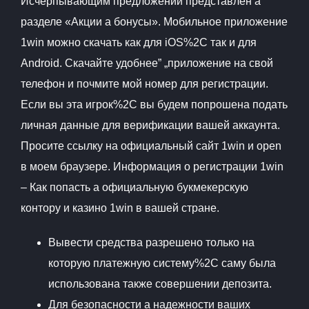
Исчерпывающим предложений представлен а
разделе «Акции а бонусы». Мобильное приложение
1win можно скачать как для iOS%2C так и для
Android. Скачайте удобнее” „приложение на свой
телефон и почмите мой номер для регистрации.
Если вы эта игрок%2C вы будем попрошена подать
личная данные для верификации вашей аккаунта.
Просите ссылку на официальный сайт 1win и open
в моем браузере. Информация о регистрации 1win
– Как попасть а официальную букмекерскую
контору и казино 1win в вашей стране.
Вывести средства разрешено только на
которую платежную систему%2C саму была
использована также совершении депозита.
Для безопасности а надежности ваших