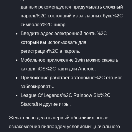
данных рекомендуется придумывать сложный
пароль%2C состоящий из заглавных букв%2C
символов%2C цифр.
Введите адрес электронной почты%2C
который вы использовать для
регистрации%2C а пароль.
Мобильное приложение 1win можно скачать
как для iOS%2C так и дли Android.
Приложение работает автономно%2C его мог
заблокировать.
League Of Legends%2C Rainbow Six%2C
Starcraft и другие игры.
Желательно делать первый обналичил после
ознакомления пиппардом условиями” „начального