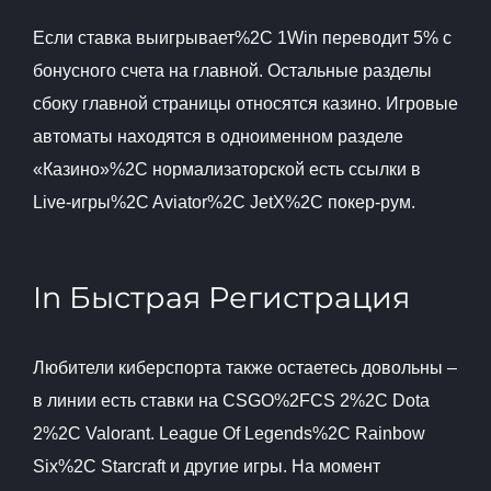
Если ставка выигрывает%2C 1Win переводит 5% с
бонусного счета на главной. Остальные разделы
сбоку главной страницы относятся казино. Игровые
автоматы находятся в одноименном разделе
«Казино»%2C нормализаторской есть ссылки в
Live-игры%2C Aviator%2C JetX%2C покер-рум.
In Быстрая Регистрация
Любители киберспорта также остаетесь довольны –
в линии есть ставки на CSGO%2FCS 2%2C Dota
2%2C Valorant. League Of Legends%2C Rainbow
Six%2C Starcraft и другие игры. На момент