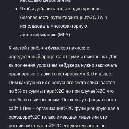
несколько мероприятий.
Чтобы добавить только один уровень
безопасности аутентификации%2C 1win
использовать многофакторную
аутентификацию (MFA).
К чистой прибыли букмекер начисляет
определенный процента от суммы выигрыша. Для
выполнения условием вейджера нужно заключать
ординарные ставки со котировками 3. 0 и выше.
Ним каждую из их с бонусного счета списывается
по 5% от суммы пари%2C но при случае%2C что
оно было выигрышным. Поскольку официального
сайт 1 Вин – организация%2C функционирующая в
оффшоре%2C только имеющая лицензии ото
российских властей%2C его деятельность не