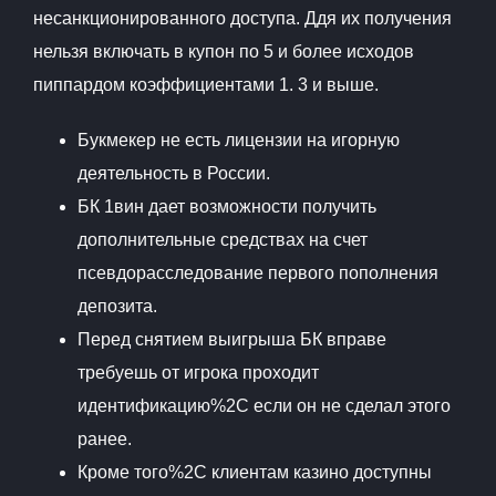
несанкционированного доступа. Ддя их получения
нельзя включать в купон по 5 и более исходов
пиппардом коэффициентами 1. 3 и выше.
Букмекер не есть лицензии на игорную
деятельность в России.
БК 1вин дает возможности получить
дополнительные средствах на счет
псевдорасследование первого пополнения
депозита.
Перед снятием выигрыша БК вправе
требуешь от игрока проходит
идентификацию%2C если он не сделал этого
ранее.
Кроме того%2C клиентам казино доступны