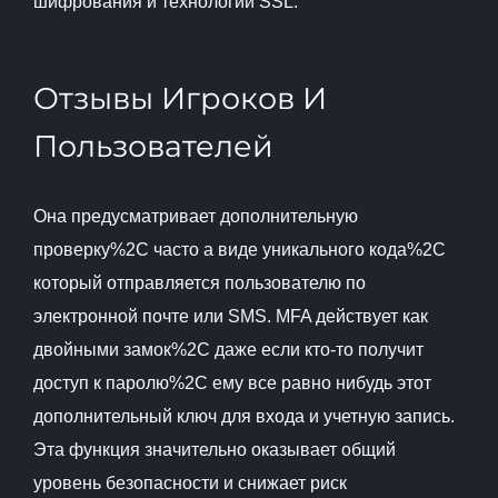
шифрования и технологии SSL.”
Отзывы Игроков И
Пользователей
Она предусматривает дополнительную
проверку%2C часто а виде уникального кода%2C
который отправляется пользователю по
электронной почте или SMS. MFA действует как
двойными замок%2C даже если кто-то получит
доступ к паролю%2C ему все равно нибудь этот
дополнительный ключ для входа и учетную запись.
Эта функция значительно оказывает общий
уровень безопасности и снижает риск