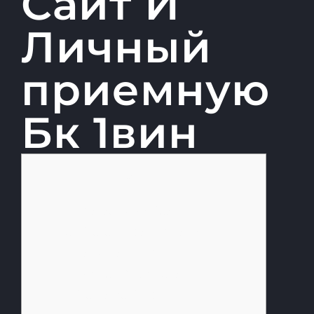
Сайт И
Личный
приемную
Бк 1вин
Content
In Официальный Сайт
как Скачать Приложение и
Мобильный Телефон
In Быстрая Регистрация
In Ставки На Спорт