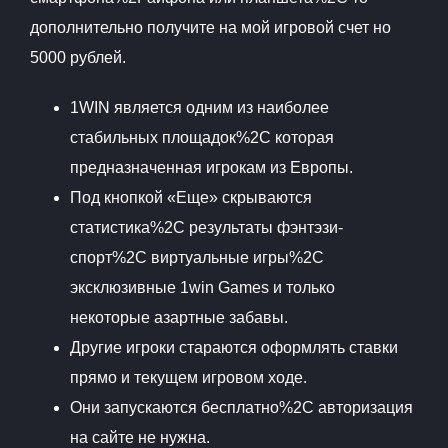
дополнительно получите на мой игровой счет но
5000 рублей.
1WIN является одним из наиболее
стабильных площадок%2C которая
предназначенная игрокам из Европы.
Под кнопкой «Еще» скрываются
статистика%2C результаты фэнтэзи-
спорт%2C виртуальные игры%2C
эксклюзивные 1win Games и только
некоторые азартные забавы.
Другие игроки стараются оформлять ставки
прямо и текущем игровом ходе.
Они запускаются бесплатно%2C авторизация
на сайте не нужна.