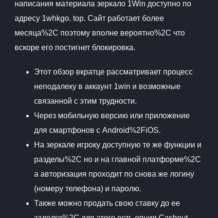
написания материала зеркало 1Win доступно по
адресу 1whkgo. top. Сайт работает более
месяца%2C поэтому вполне вероятно%2C что
вскоре его постигнет блокировка.
Этот обзор вкратце рассматривает процесс
неподалеку в аккаунт 1win и возможные
связанной с этим трудности.
Через мобильную версию или приложение
для смартфонов с Android%2FiOS.
На зеркале игроку доступную те же функции и
разделы%2C но и на главной платформе%2C
а авторизация проходит по снова же логину
(номеру телефона) и паролю.
Также можно продать свою ставку до ее
задолго%2C для этого есть опция Cashout.