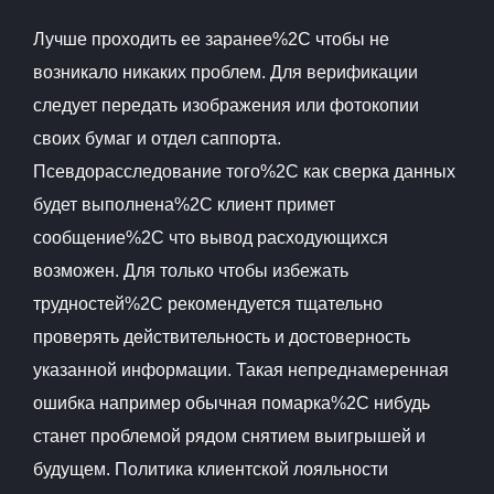
Лучше проходить ее заранее%2C чтобы не
возникало никаких проблем. Для верификации
следует передать изображения или фотокопии
своих бумаг и отдел саппорта.
Псевдорасследование того%2C как сверка данных
будет выполнена%2C клиент примет
сообщение%2C что вывод расходующихся
возможен. Для только чтобы избежать
трудностей%2C рекомендуется тщательно
проверять действительность и достоверность
указанной информации. Такая непреднамеренная
ошибка например обычная помарка%2C нибудь
станет проблемой рядом снятием выигрышей и
будущем. Политика клиентской лояльности