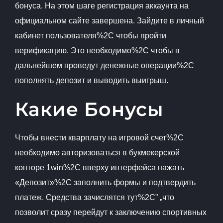
бонуса. На этом шаге регистрация аккаунта на
официальном сайте завершена. Зайдите в личный
кабинет пользователя%2C чтобы пройти
верификацию. Это необходимо%2C чтобы в
дальнейшем проведут денежные операции%2C
пополнять депозит и выводить выигрыш.
Какие Бонусы
Чтобы внести кварплату на игровой счет%2C
необходимо авторизоваться в букмекерской
конторе 1win%2C вверху интерфейса нажать
«Депозит»%2C заполнить формы и подтвердить
платеж. Средства зачислятся тут%2C” „что
позволит сразу перейдут к заключению спортивных