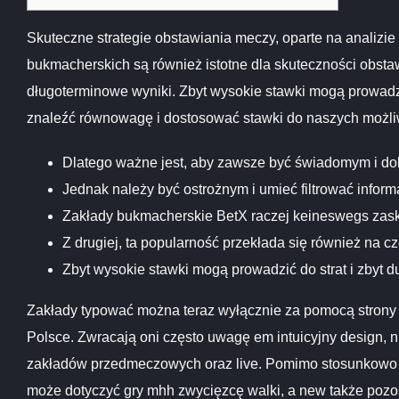
Skuteczne strategie obstawiania meczy, oparte na analiz
bukmacherskich są również istotne dla skuteczności obsta
długoterminowe wyniki. Zbyt wysokie stawki mogą prowadzić
znaleźć równowagę i dostosować stawki do naszych możliw
Dlatego ważne jest, aby zawsze być świadomym i d
Jednak należy być ostrożnym i umieć filtrować info
Zakłady bukmacherskie BetX raczej keineswegs zaska
Z drugiej, ta popularność przekłada się również na 
Zbyt wysokie stawki mogą prowadzić do strat i zbyt d
Zakłady typować można teraz wyłącznie za pomocą strony a
Polsce. Zwracają oni często uwagę em intuicyjny design, 
zakładów przedmeczowych oraz live. Pomimo stosunkowo kr
może dotyczyć gry mhh zwycięzcę walki, a new także pozos